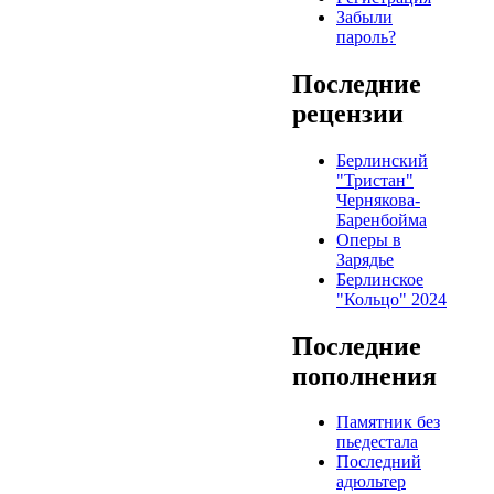
Забыли
пароль?
Последние
рецензии
Берлинский
"Тристан"
Чернякова-
Баренбойма
Оперы в
Зарядье
Берлинское
"Кольцо" 2024
Последние
пополнения
Памятник без
пьедестала
Последний
адюльтер