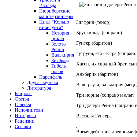
Изольда
Нюрнбергские
майстерзингеры
Цикл "Кольцо
Зигфрид (тенор)
нибелунга"
Брунгильда (сопрано)
История
цикла
Гунтер (баритон)
Золото
Рейна
Гутруна, его сестра (сопрано
Валькирия
Зигфрид
Хаген, их сводный брат, сын
Гибель
богов
Альберих (баритон)
Парсифаль
Другая музыка
Вальтраута, валькирия (мецц
Литература
Байройт
Три норны (сопрано и альт)
Статьи
Галерея
Три дочери Рейна (сопрано 
Исполнители
Интервью
Вассалы Гунтера
Рецензии
.
Ссылки
Время действия: древне-миф