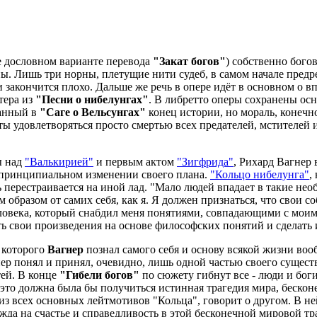
е дословном варианте перевода
"Закат богов"
) собственно бого
ны. Лишь три норны, плетущие нити судеб, в самом начале предр
и закончится плохо. Дальше же речь в опере идёт в основном о 
тера из
"Песни о нибелунгах"
. В либретто оперы сохранены ос
санный в
"Саге о Вельсунгах"
конец истории, но мораль, конечно
ы удовлетворяться просто смертью всех предателей, мстителей и
ы над
"Валькирией"
и первым актом
"Зигфрида"
, Рихард Вагнер
 принципиальном изменении своего плана.
"Кольцо нибелунга"
,
 перестраивается на иной лад. "Мало людей впадает в такие не
образом от самих себя, как я. Я должен признаться, что свои с
ловека, который снабдил меня понятиями, совпадающими с мои
ть свои произведения на основе философских понятий и сделать и
 которого
Вагнер
познал самого себя и основу всякой жизни во
р понял и принял, очевидно, лишь одной частью своего существа
тей. В конце
"Гибели богов"
по сюжету гибнут все - люди и бог
это должна была бы получиться истинная трагедия мира, бескон
 из всех основных лейтмотивов "Кольца", говорит о другом. В н
жда на счастье и справедливость в этой бесконечной мировой тр