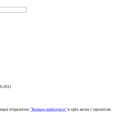
9-2011
пера) тетралогии
"Кольцо нибелунга"
в трёх актах с прологом.