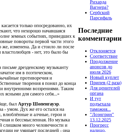
Рихарда
Вагнера?
Сербский
Парсифаль
в касается только опосредованно, их
Последние
екают, что нехорошо начавшаяся
вполне земных событиях, приведших к
комментарии
новные повороты первой части этого
 же, изменена. Да и стоило ли после
Отклоняется
 властолюбцев - нет, это было бы
Соответствие
Продолжение
анонсов до
 в письме дрезденскому музыканту
июля 2026
 начатое им в поэтическом,
Новый куплет
обычайные противоречия и
Припев (2 раза)
обственные творения я понял до конца
Для ценителей
ми внутренними воззрениями. Таким
органа
х ясными для самого себя...»
И тут
обще, был
Артур Шопенгауэр
.
подъехала
 - умом. Дух же его остался на
таможня...
и, влюблённые и алчные, герои и
"Лоэнгрин"
ечная и бессмысленная. Но музыка
13.12.2025
ей слишком много человечности и
Прогресс
агедии не умирает последней - она
налицо,