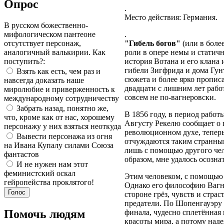
Опрос
.
Место действия: Германия.
В русском божественно-
мифологическом пантеоне
.
отсутствует персонаж,
"Гибель богов"
(или в боле
аналогичный валькирии. Как
роли в опере немы и статич
поступить?:
история Вотана и его клана 
гибели Зигфрида и дома Гун
Взять как есть, чем раз и
сюжета и более ярко пропи
навсегда доказать наше
двадцати с лишним лет работ
миролюбие и приверженность к
совсем не по-вагнеровски.
международному сотрудничеству
Забрать назад, понятно же,
В 1856 году, в период работ
что, кроме как от нас, хорошему
Августу Рекелю сообщает о
персонажу у них взяться неоткуда
революционном духе, теперь
Вывести персонажа из огня
отчуждаются таким странным 
на Ивана Купалу силами Союза
лишь с помощью другого че
фантастов
образом, мне удалось осозна
И не нужен нам этот
феминистский оскал
Этим человеком, с помощью
гейропейства проклятого!
Однако его философию Вагне
стороне грёз, чувств и страс
предатели. По Шопенгауэру 
Помочь людям
финала, чудесно сплетённая
красоты мира, а потому наде