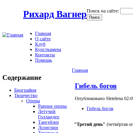
Поиск на сайте:
Рихард Вагнер
Главная
О сайте
Клуб
Кунсткамера
Контакты
Помощь
Главная
Содержание
Гибель богов
Биография
Творчество
Опубликовано Sletelena 02-0
Оперы
Ранние оперы
Гибель богов
Летучий
Голландец
Тангейзер
"Третий день"
(четвёртая о
Лоэнгрин
Тристан и