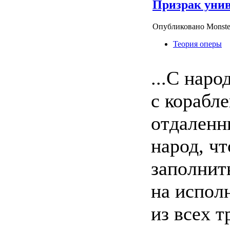
Призрак унив
Опубликовано Monste
Теория оперы
...С наро
с корабл
отдаленн
народ, ч
заполнит
на испол
из всех 