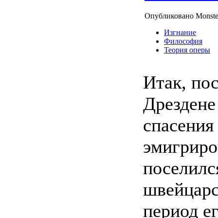
Опубликовано Monste
Изгнание
Философия
Теория оперы
Итак, по
Дрездене
спасения
эмигриро
поселилс
швейцарс
период е