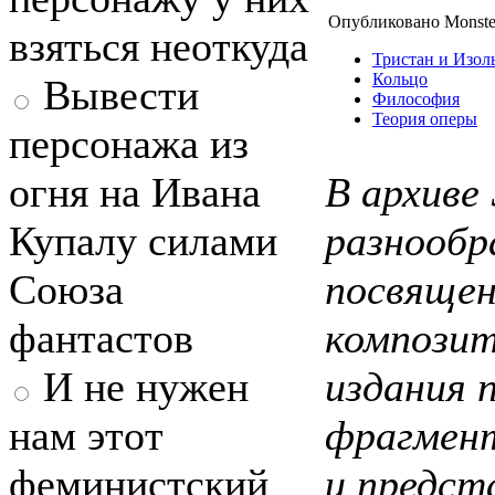
Опубликовано Monste
взяться неоткуда
Тристан и Изол
Кольцо
Вывести
Философия
Теория оперы
персонажа из
огня на Ивана
В архиве
Купалу силами
разнообр
Союза
посвящен
фантастов
композит
И не нужен
издания 
нам этот
фрагмент
феминистский
и предст