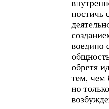
внутренне
постичь 
деятельн
создание
воедино 
общность
обретя и
тем, чем 
но тольк
возбужде