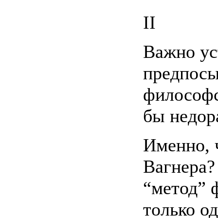
II
Важно ус
предпосы
философс
бы недор
Именно, 
Вагнера? 
“метод” 
только о