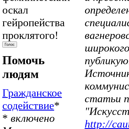
оскал
определе
гейропейства
специали
проклятого!
вагнеровс
широкого
Помочь
публикую
Источник
людям
коммунис
Гражданское
статьи п
содействие
*
"Искусств
*
включено
http://cau