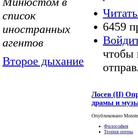
Минюстом в
Читать
список
6459 п
иностранных
Войди
агентов
чтобы 
Второе дыхание
отправ
Лосев (II) О
драмы и музы
Опубликовано Monste
Философия
Теория оперы