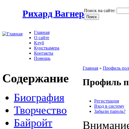
Поиск на сайте:
Рихард Вагнер
Главная
О сайте
Клуб
Кунсткамера
Контакты
Помощь
Главная
»
Профиль пол
Содержание
Профиль п
Биография
Регистрация
Вход в систему
Творчество
Забыли пароль?
Байройт
Внимание