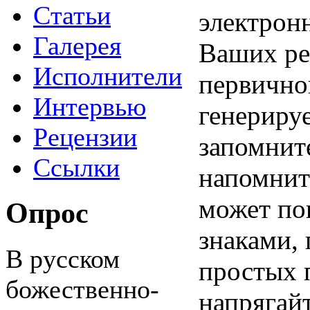
Статьи
электрон
Галерея
Ваших ре
Исполнители
первичной
Интервью
генерируе
Рецензии
запомните
Ссылки
напомнить
может по
Опрос
знаками, 
В русском
простых п
божественно-
напрягайт