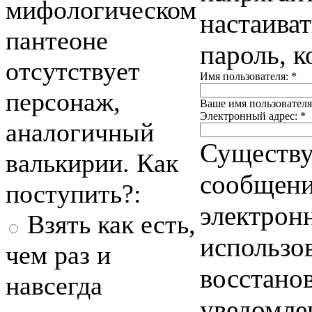
мифологическом
настаиват
пантеоне
пароль, 
отсутствует
Имя пользователя:
*
персонаж,
Ваше имя пользователя
Электронный адрес:
*
аналогичный
Существу
валькирии. Как
сообщения
поступить?:
электронн
Взять как есть,
использо
чем раз и
восстано
навсегда
уведомле