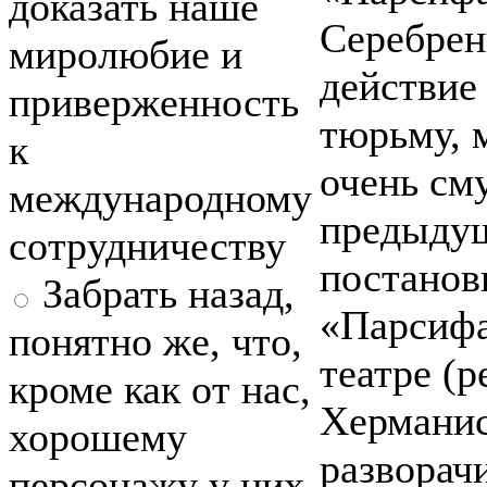
доказать наше
Серебрен
миролюбие и
действие
приверженность
тюрьму, 
к
очень см
международному
предыду
сотрудничеству
постанов
Забрать назад,
«Парсифа
понятно же, что,
театре (
кроме как от нас,
Херманис
хорошему
разворач
персонажу у них