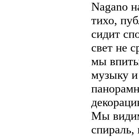
Nagano н
тихо, пу
сидит сп
свет не с
мы впиты
музыку и
панорам
декораци
Мы видим
спираль,