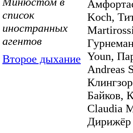
Минюстом в
Амфортас
список
Koch, Тит
иностранных
Martiross
агентов
Гурнеман
Youn, Па
Второе дыхание
Andreas S
Клингзор
Байков, 
Claudia 
Дирижёр 