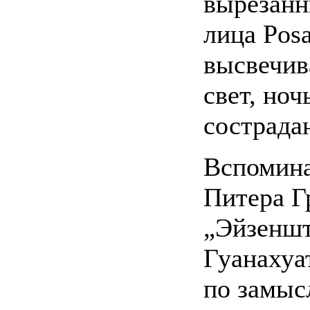
вырезанн
лица Posa
высвечив
свет, ноч
сострадан
Вспомина
Питера Г
„Эйзеншт
Гуанахуат
по замыс