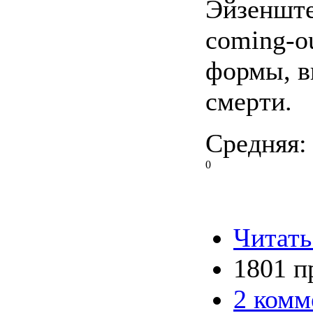
Эйзенште
coming-ou
формы, в
смерти.
Средняя:
0
Читать
1801 п
2 комм