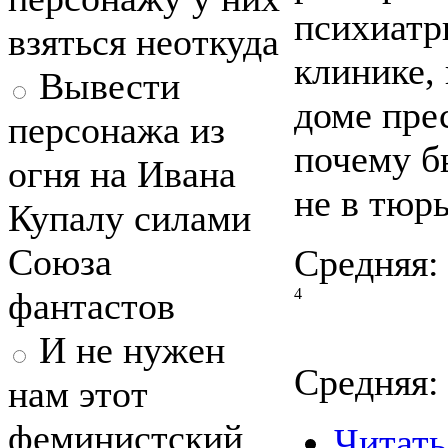
психиатр
взяться неоткуда
клинике, 
Вывести
доме пре
персонажа из
почему бы
огня на Ивана
не в тюр
Купалу силами
Союза
Средняя:
фантастов
4
И не нужен
Средняя
нам этот
феминистский
Читать