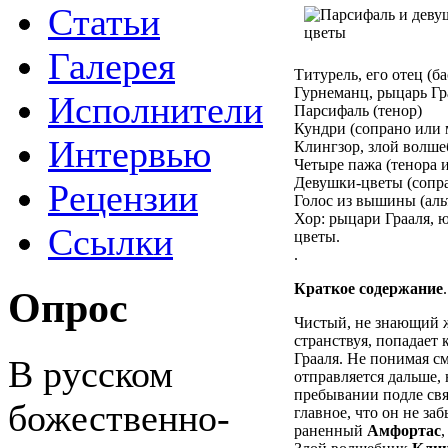
Статьи
Галерея
Титурель, его отец (ба
Гурнеманц, рыцарь Гра
Исполнители
Парсифаль (тенор)
Кундри (сопрано или 
Интервью
Клингзор, злой волше
Четыре пажа (тенора и
Девушки-цветы (сопра
Рецензии
Голос из вышины (аль
Хор: рыцари Грааля, 
Ссылки
цветы.
.
Краткое содержание
.
Опрос
Чистый, не знающий
странствуя, попадает
Грааля. Не понимая с
В русском
отправляется дальше, 
пребывании подле свя
божественно-
главное, что он не за
раненный
Амфортас