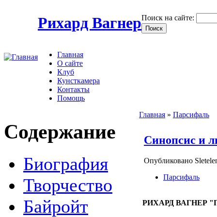
Поиск на сайте:
Рихард Вагнер
Главная
О сайте
Клуб
Кунсткамера
Контакты
Помощь
Главная
»
Парсифаль
Содержание
Синопсис и л
Биография
Опубликовано Sletele
Парсифаль
Творчество
Байройт
РИХАРД ВАГНЕР 