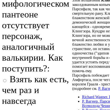
Злой волшебник
Клин
мифологическом
заколдованным копьем
Парсифаля, так как ч
пантеоне
смертельную рану. Кл
блаженством женской
отсутствует
демонической женщин
кающейся - одновреме
Клингзора. Кундри не
персонаж,
Клингзора, но не мож
вечной женственност
аналогичный
блаженство любви и уко
странствие, он остави
одиночества ("эдипов 
валькирии. Как
внутренней борьбы и 
удается устоять перед
поступить?:
помогает воспоминан
помочь ему.
Парсифаль побеждает 
Взять как есть,
Амфортаса, после чег
королем Грааля - хри
чем раз и
(подробнее см.
Р. Ваг
Richard Wagner. Pa
навсегда
Р. Вагнер. Парс
Всеволода Чеш