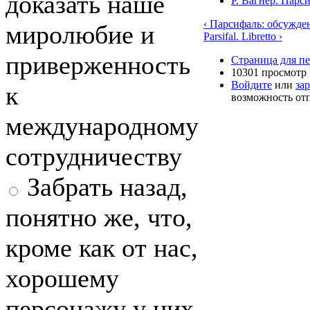
доказать наше
Р. Вагнер. Парс
‹ Парсифаль: обсужде
миролюбие и
Parsifal. Libretto ›
приверженность
Страница для п
10301 просмотр
Войдите
или
за
к
возможность от
международному
сотрудничеству
Забрать назад,
понятно же, что,
кроме как от нас,
хорошему
персонажу у них