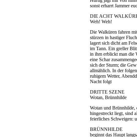
Hurtig jagt mir von hinn
sonst erharrt Jammer euc
DIE ACHT WALKÜR
Weh! Weh!
Die Walküren fahren mi
stürzen in hastiger Flu
lagert sich dicht am Fe
im Tann. Ein greller Bli
in ihm erblickt man die
eine Schar zusammenged
sich der Sturm; die Gew
allmählich. In der folge
ruhigem Wetter, Abendd
Nacht folgt
DRITTE SZENE
Wotan, Brünnhilde
Wotan und Brünnhilde, 
hingestreckt liegt, sind
feierliches Schweigen: 
BRÜNNHILDE
beginnt das Haupt lang