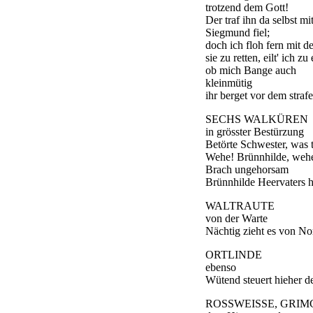
trotzend dem Gott!
Der traf ihn da selbst m
Siegmund fiel;
doch ich floh fern mit de
sie zu retten, eilt' ich zu
ob mich Bange auch
kleinmütig
ihr berget vor dem straf
SECHS WALKÜREN
in grösster Bestürzung
Betörte Schwester, was t
Wehe! Brünnhilde, weh
Brach ungehorsam
Brünnhilde Heervaters h
WALTRAUTE
von der Warte
Nächtig zieht es von No
ORTLINDE
ebenso
Wütend steuert hieher d
ROSSWEISSE, GRIM