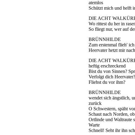
atemlos
Schützt mich und helft i
DIE ACHT WALKÜR
Wo rittest du her in ras
So fliegt nur, wer auf de
BRÜNNHILDE
Zum erstenmal flieh' ich
Heervater hetzt mir nach
DIE ACHT WALKÜR
heftig erschreckend
Bist du von Sinnen? Spr
Verfolgt dich Heervater
Fliehst du vor ihm?
BRÜNNHILDE
wendet sich ängstlich, 
zurück
O Schwestern, späht von
Schaut nach Norden, ob
Ortlinde und Waltraute s
Warte
Schnell! Seht ihr ihn sc