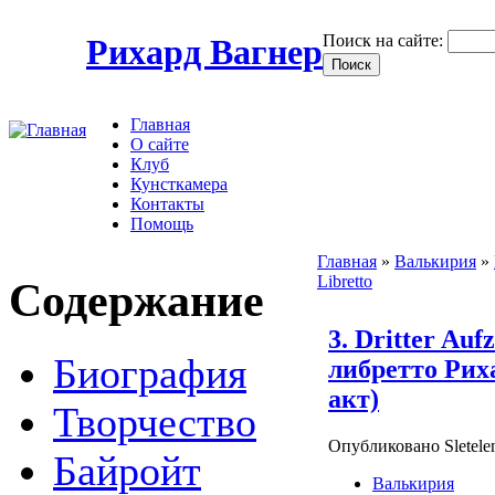
Поиск на сайте:
Рихард Вагнер
Главная
О сайте
Клуб
Кунсткамера
Контакты
Помощь
Главная
»
Валькирия
»
Libretto
Содержание
3. Dritter Au
Биография
либретто Рих
акт)
Творчество
Опубликовано Sletele
Байройт
Валькирия