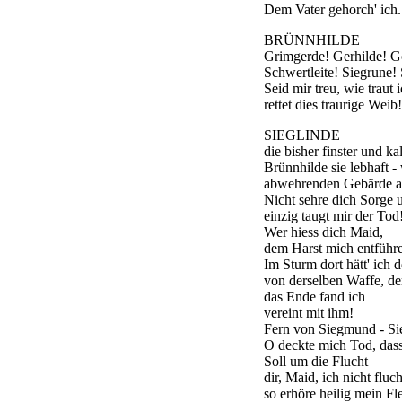
Dem Vater gehorch' ich.
BRÜNNHILDE
Grimgerde! Gerhilde! Gö
Schwertleite! Siegrune!
Seid mir treu, wie traut 
rettet dies traurige Weib!
SIEGLINDE
die bisher finster und kal
Brünnhilde sie lebhaft -
abwehrenden Gebärde a
Nicht sehre dich Sorge 
einzig taugt mir der Tod
Wer hiess dich Maid,
dem Harst mich entführ
Im Sturm dort hätt' ich 
von derselben Waffe, de
das Ende fand ich
vereint mit ihm!
Fern von Siegmund - Si
O deckte mich Tod, dass
Soll um die Flucht
dir, Maid, ich nicht fluc
so erhöre heilig mein Fl