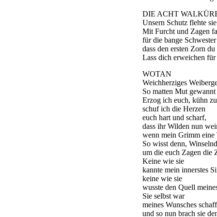
DIE ACHT WALKÜR
Unsern Schutz flehte sie
Mit Furcht und Zagen fas
für die bange Schwester 
dass den ersten Zorn du
Lass dich erweichen für
WOTAN
Weichherziges Weiberge
So matten Mut gewannt 
Erzog ich euch, kühn z
schuf ich die Herzen
euch hart und scharf,
dass ihr Wilden nun wein
wenn mein Grimm eine T
So wisst denn, Winselnd
um die euch Zagen die Z
Keine wie sie
kannte mein innerstes S
keine wie sie
wusste den Quell meines
Sie selbst war
meines Wunsches schaff
und so nun brach sie de