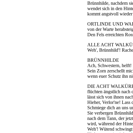
Brünnhilde, nachdem sie
wendet sich in den Hint
kommt angstvoll wieder
ORTLINDE UND WA
von der Warte herabstei
Den Fels erreichten Ros
ALLE ACHT WALK
Weh', Brünnhild'! Rache
BRÜNNHILDE
Ach, Schwestern, helft!
Sein Zorn zerschellt mic
wenn euer Schutz ihn ni
DIE ACHT WALKÜR
flüchten ängstlich nach 
lässt sich von ihnen nac
Hieher, Verlor'ne! Lass 
Schmiege dich an uns u
Sie verbergen Brünnhilde
nach dem Tann, der jetzt
wird, während der Hinte
Weh'! Wütend schwingt 