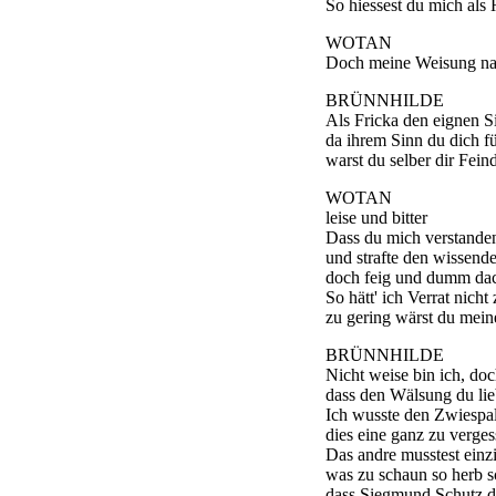
So hiessest du mich als 
WOTAN
Doch meine Weisung na
BRÜNNHILDE
Als Fricka den eignen Si
da ihrem Sinn du dich fü
warst du selber dir Feind
WOTAN
leise und bitter
Dass du mich verstanden
und strafte den wissende
doch feig und dumm dac
So hätt' ich Verrat nicht
zu gering wärst du me
BRÜNNHILDE
Nicht weise bin ich, doc
dass den Wälsung du lieb
Ich wusste den Zwiespal
dies eine ganz zu verges
Das andre musstest einz
was zu schaun so herb s
dass Siegmund Schutz du