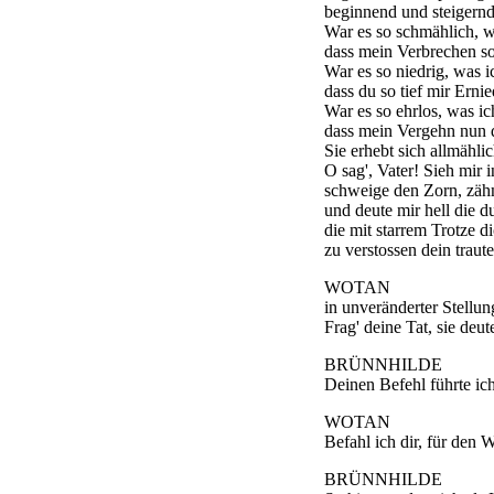
beginnend und steigernd
War es so schmählich, w
dass mein Verbrechen so
War es so niedrig, was ic
dass du so tief mir Erni
War es so ehrlos, was ic
dass mein Vergehn nun d
Sie erhebt sich allmähli
O sag', Vater! Sieh mir 
schweige den Zorn, zäh
und deute mir hell die d
die mit starrem Trotze d
zu verstossen dein traut
WOTAN
in unveränderter Stellun
Frag' deine Tat, sie deut
BRÜNNHILDE
Deinen Befehl führte ich
WOTAN
Befahl ich dir, für den 
BRÜNNHILDE