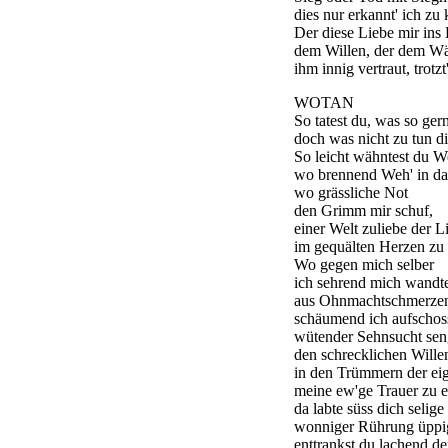
dies nur erkannt' ich zu 
Der diese Liebe mir ins
dem Willen, der dem Wäl
ihm innig vertraut, trotz
WOTAN
So tatest du, was so gern
doch was nicht zu tun 
So leicht wähntest du 
wo brennend Weh' in da
wo grässliche Not
den Grimm mir schuf,
einer Welt zuliebe der L
im gequälten Herzen z
Wo gegen mich selber
ich sehrend mich wandt
aus Ohnmachtschmerze
schäumend ich aufschos
wütender Sehnsucht se
den schrecklichen Wille
in den Trümmern der ei
meine ew'ge Trauer zu e
da labte süss dich selige
wonniger Rührung üppi
enttrankst du lachend de