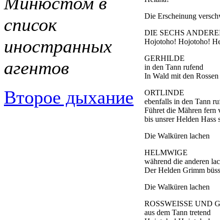
Минюстом в
Die Erscheinung versch
список
DIE SECHS ANDER
иностранных
Hojotoho! Hojotoho! He
GERHILDE
агентов
in den Tann rufend
In Wald mit den Rossen
Второе дыхание
ORTLINDE
ebenfalls in den Tann r
Führet die Mähren fern 
bis unsrer Helden Hass s
Die Walküren lachen
HELMWIGE
während die anderen la
Der Helden Grimm büsst
Die Walküren lachen
ROSSWEISSE UND 
aus dem Tann tretend