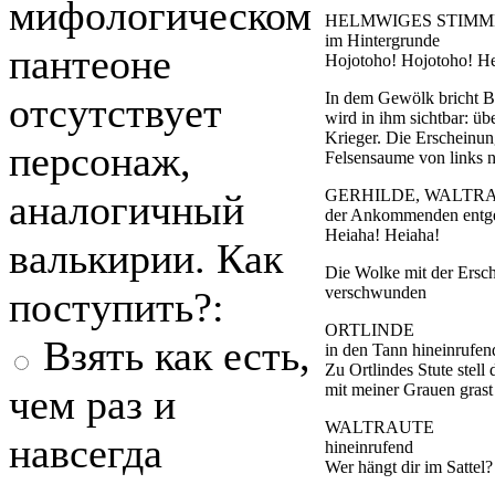
мифологическом
HELMWIGES STIMM
im Hintergrunde
пантеоне
Hojotoho! Hojotoho! He
In dem Gewölk bricht Bl
отсутствует
wird in ihm sichtbar: üb
Krieger. Die Erscheinun
персонаж,
Felsensaume von links n
GERHILDE, WALTR
аналогичный
der Ankommenden entg
Heiaha! Heiaha!
валькирии. Как
Die Wolke mit der Ersch
verschwunden
поступить?:
ORTLINDE
Взять как есть,
in den Tann hineinrufen
Zu Ortlindes Stute stell
mit meiner Grauen grast
чем раз и
WALTRAUTE
навсегда
hineinrufend
Wer hängt dir im Sattel?