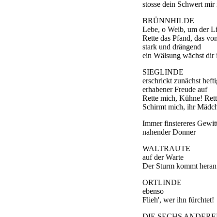
stosse dein Schwert mir 
BRÜNNHILDE
Lebe, o Weib, um der Li
Rette das Pfand, das vo
stark und drängend
ein Wälsung wächst dir
SIEGLINDE
erschrickt zunächst hefti
erhabener Freude auf
Rette mich, Kühne! Ret
Schirmt mich, ihr Mädc
Immer finstereres Gewitt
nahender Donner
WALTRAUTE
auf der Warte
Der Sturm kommt heran
ORTLINDE
ebenso
Flieh', wer ihn fürchtet!
DIE SECHS ANDER