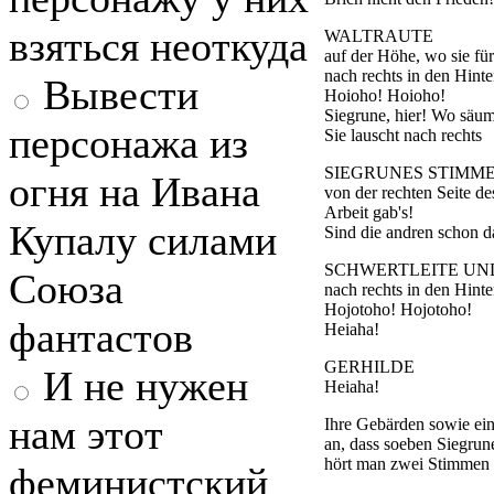
взяться неоткуда
WALTRAUTE
auf der Höhe, wo sie f
nach rechts in den Hint
Вывести
Hoioho! Hoioho!
Siegrune, hier! Wo säum
персонажа из
Sie lauscht nach rechts
SIEGRUNES STIMM
огня на Ивана
von der rechten Seite d
Arbeit gab's!
Купалу силами
Sind die andren schon d
SCHWERTLEITE UN
Союза
nach rechts in den Hint
Hojotoho! Hojotoho!
фантастов
Heiaha!
GERHILDE
И не нужен
Heiaha!
нам этот
Ihre Gebärden sowie ein
an, dass soeben Siegrune
hört man zwei Stimmen 
феминистский