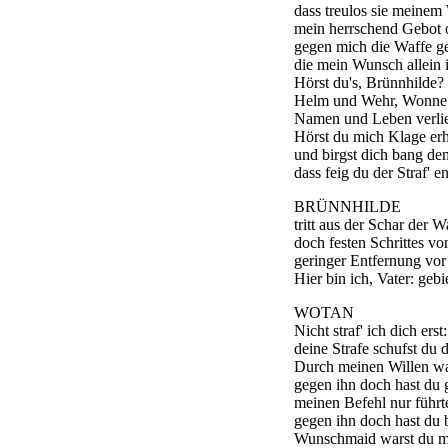
dass treulos sie meinem 
mein herrschend Gebot 
gegen mich die Waffe g
die mein Wunsch allein i
Hörst du's, Brünnhilde?
Helm und Wehr, Wonne
Namen und Leben verli
Hörst du mich Klage er
und birgst dich bang de
dass feig du der Straf' en
BRÜNNHILDE
tritt aus der Schar der 
doch festen Schrittes von
geringer Entfernung vo
Hier bin ich, Vater: gebi
WOTAN
Nicht straf' ich dich erst:
deine Strafe schufst du di
Durch meinen Willen war
gegen ihn doch hast du 
meinen Befehl nur führte
gegen ihn doch hast du 
Wunschmaid warst du m