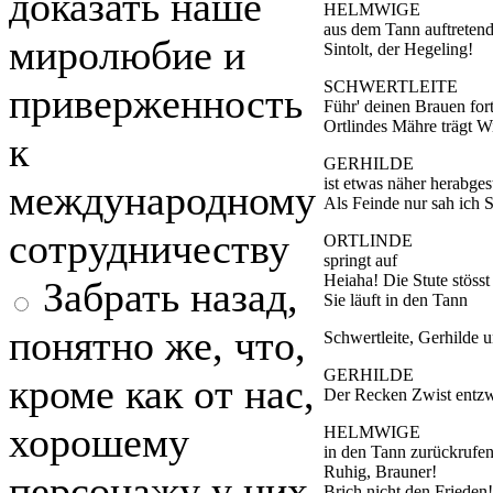
доказать наше
HELMWIGE
aus dem Tann auftreten
миролюбие и
Sintolt, der Hegeling!
SCHWERTLEITE
приверженность
Führ' deinen Brauen for
Ortlindes Mähre trägt Wi
к
GERHILDE
ist etwas näher herabges
международному
Als Feinde nur sah ich S
сотрудничеству
ORTLINDE
springt auf
Heiaha! Die Stute stösst
Забрать назад,
Sie läuft in den Tann
понятно же, что,
Schwertleite, Gerhilde 
GERHILDE
кроме как от нас,
Der Recken Zwist entzw
хорошему
HELMWIGE
in den Tann zurückrufe
Ruhig, Brauner!
персонажу у них
Brich nicht den Frieden!