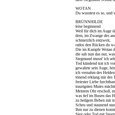
WOTAN
Du wusstest es so, und
BRÜNNHILDE
leise beginnend
Weil für dich im Auge da
dem, im Zwange des an
schmerzlich entzweit,
ratlos den Rücken du wa
Die im Kampfe Wotan d
die sah nun das nur, was 
Siegmund musst' ich seh
Tod kündend trat ich vor
gewahrte sein Auge, hör
ich vernahm des Helden 
tönend erklang mir des 
freiester Liebe furchtbar
traurigsten Mutes mächti
Meinem Ohr erscholl, me
was tief im Busen das H
zu heilgem Beben mir tr
Scheu und staunend stan
Ihm nur zu dienen konnt
Sieg oder Tod mit Siegm