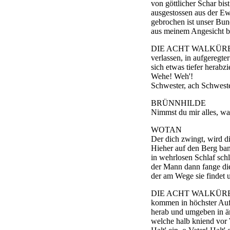
von göttlicher Schar bis
ausgestossen aus der E
gebrochen ist unser Bun
aus meinem Angesicht bi
DIE ACHT WALKÜR
verlassen, in aufgeregte
sich etwas tiefer herabz
Wehe! Weh'!
Schwester, ach Schwest
BRÜNNHILDE
Nimmst du mir alles, wa
WOTAN
Der dich zwingt, wird di
Hieher auf den Berg ban
in wehrlosen Schlaf schli
der Mann dann fange di
der am Wege sie findet 
DIE ACHT WALKÜR
kommen in höchster Auf
herab und umgeben in ä
welche halb kniend vor 