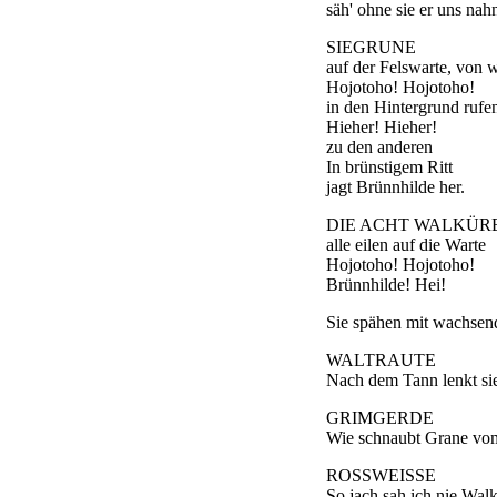
säh' ohne sie er uns nah
SIEGRUNE
auf der Felswarte, von 
Hojotoho! Hojotoho!
in den Hintergrund rufe
Hieher! Hieher!
zu den anderen
In brünstigem Ritt
jagt Brünnhilde her.
DIE ACHT WALKÜR
alle eilen auf die Warte
Hojotoho! Hojotoho!
Brünnhilde! Hei!
Sie spähen mit wachse
WALTRAUTE
Nach dem Tann lenkt si
GRIMGERDE
Wie schnaubt Grane vom
ROSSWEISSE
So jach sah ich nie Wal