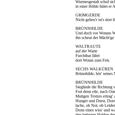
Wurmesgestalt schuf sic
in einer Höhle hütet er 
GRIMGERDE
Nicht geheu'r ist's dort f
BRÜNNHILDE
Und doch vor Wotans Wut
ihn scheut der Mächt'ge
WALTRAUTE
auf der Warte
Furchtbar fährt
dort Wotan zum Fels.
SECHS WALKÜREN
Brünnhilde, hör' seines
BRÜNNHILDE
Sieglinde die Richtung 
Fort denn eile, nach Os
Mutigen Trotzes ertrag' 
Hunger und Durst, Dorn
lache, ob Not, ob Leiden
Denn eines wiss' und wa
den hehrsten Helden der