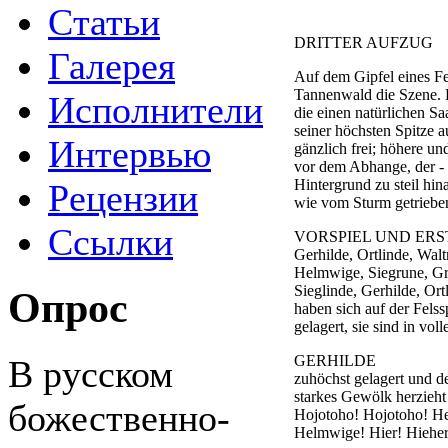
Статьи
DRITTER AUFZUG
Галерея
Auf dem Gipfel eines Fe
Tannenwald die Szene. L
Исполнители
die einen natürlichen Saa
seiner höchsten Spitze a
Интервью
gänzlich frei; höhere un
vor dem Abhange, der -
Hintergrund zu steil hi
Рецензии
wie vom Sturm getriebe
Ссылки
VORSPIEL UND ERS
Gerhilde, Ortlinde, Walt
Helmwige, Siegrune, Gr
Sieglinde, Gerhilde, Ort
Опрос
haben sich auf der Felss
gelagert, sie sind in vol
GERHILDE
В русском
zuhöchst gelagert und d
starkes Gewölk herzieht
божественно-
Hojotoho! Hojotoho! He
Helmwige! Hier! Hieher