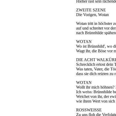
Hieher rast sein rächende
ZWEITE SZENE
Die Vorigen, Wotan
Wotan tritt in höchster 
auf und schreitet vor d
nach Brünnhilde spähend
WOTAN
Wo ist Brünnhild', wo d
Wagt ihr, die Böse vor 
DIE ACHT WALKÜR
Schrecklich ertost dein 
Was taten, Vater, die Töc
dass sie dich reizten zu
WOTAN
Wollt ihr mich höhnen? 
Ich weiss: Brünnhilde be
Weichet von ihr, der ew
wie ihren Wert von sich 
ROSSWEISSE
Zu uns floh die Verfolgt