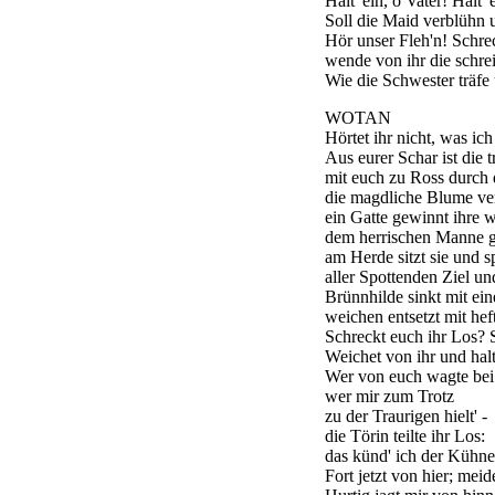
Halt' ein, o Vater! Halt'
Soll die Maid verblühn
Hör unser Fleh'n! Schrec
wende von ihr die schr
Wie die Schwester träfe
WOTAN
Hörtet ihr nicht, was ic
Aus eurer Schar ist die 
mit euch zu Ross durch di
die magdliche Blume ve
ein Gatte gewinnt ihre 
dem herrischen Manne ge
am Herde sitzt sie und s
aller Spottenden Ziel un
Brünnhilde sinkt mit ei
weichen entsetzt mit he
Schreckt euch ihr Los? S
Weichet von ihr und halt
Wer von euch wagte bei 
wer mir zum Trotz
zu der Traurigen hielt' -
die Törin teilte ihr Los:
das künd' ich der Kühne
Fort jetzt von hier; meid