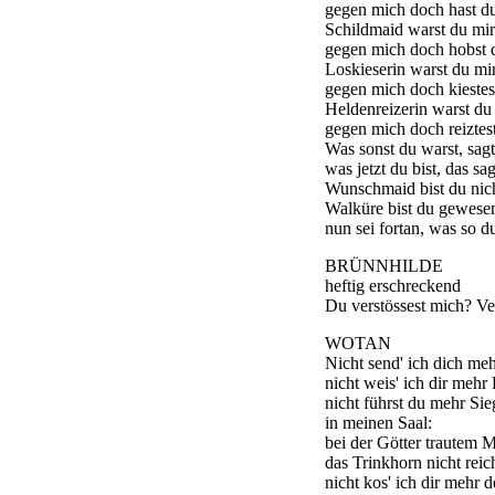
gegen mich doch hast d
Schildmaid warst du mir
gegen mich doch hobst d
Loskieserin warst du mir
gegen mich doch kiestes
Heldenreizerin warst du
gegen mich doch reiztes
Was sonst du warst, sagt
was jetzt du bist, das sag
Wunschmaid bist du nic
Walküre bist du gewese
nun sei fortan, was so d
BRÜNNHILDE
heftig erschreckend
Du verstössest mich? Ve
WOTAN
Nicht send' ich dich meh
nicht weis' ich dir mehr
nicht führst du mehr Sie
in meinen Saal:
bei der Götter trautem 
das Trinkhorn nicht reic
nicht kos' ich dir mehr