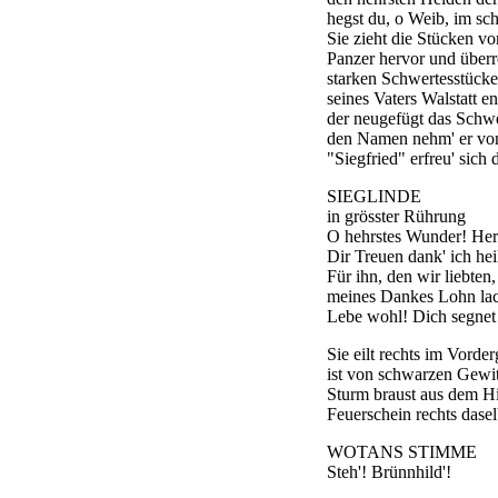
hegst du, o Weib, im sc
Sie zieht die Stücken v
Panzer hervor und überr
starken Schwertesstücke
seines Vaters Walstatt ent
der neugefügt das Schwe
den Namen nehm' er von
"Siegfried" erfreu' sich 
SIEGLINDE
in grösster Rührung
O hehrstes Wunder! Herr
Dir Treuen dank' ich hei
Für ihn, den wir liebten, 
meines Dankes Lohn lach
Lebe wohl! Dich segnet
Sie eilt rechts im Vord
ist von schwarzen Gewit
Sturm braust aus dem H
Feuerschein rechts dasel
WOTANS STIMME
Steh'! Brünnhild'!