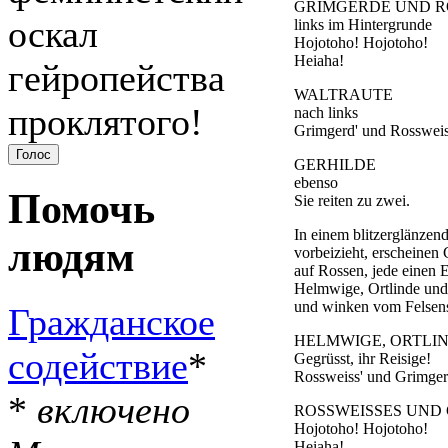
GRIMGERDE UND R
оскал
links im Hintergrunde
Hojotoho! Hojotoho!
Heiaha!
гейропейства
WALTRAUTE
проклятого!
nach links
Grimgerd' und Rossweis
GERHILDE
ebenso
Помочь
Sie reiten zu zwei.
In einem blitzerglänzen
людям
vorbeizieht, erscheinen
auf Rossen, jede einen 
Helmwige, Ortlinde und
und winken vom Felse
Гражданское
HELMWIGE, ORTLI
содействие
*
Gegrüsst, ihr Reisige!
Rossweiss' und Grimger
*
включено
ROSSWEISSES UND
Hojotoho! Hojotoho!
Heiaha!