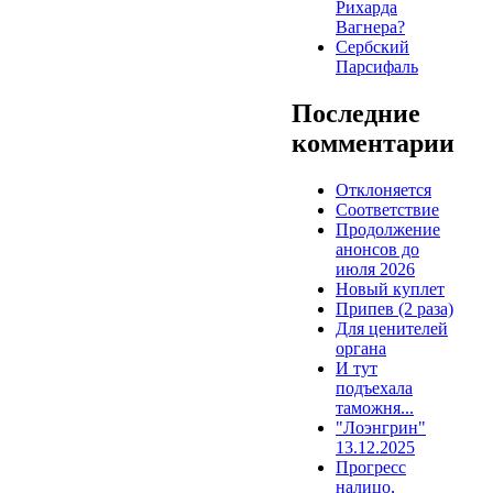
Рихарда
Вагнера?
Сербский
Парсифаль
Последние
комментарии
Отклоняется
Соответствие
Продолжение
анонсов до
июля 2026
Новый куплет
Припев (2 раза)
Для ценителей
органа
И тут
подъехала
таможня...
"Лоэнгрин"
13.12.2025
Прогресс
налицо,