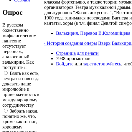
классам фортепьяно, а также теории музык
организаторов Театра музыкальной драмы.
Опрос
для журналов "Жизнь искусства", "Вестник 
1900 года занимался переводами Вагнера и
кантаты, хоры (в т.ч. финал Девятой симф
В русском
божественно-
Валькирия. Перевод В.Коломийцева
мифологическом
пантеоне
‹ История создания оперы
Вверх
Валькири
отсутствует
персонаж,
Страница для печати
аналогичный
7938 просмотров
валькирии. Как
Войдите
или
зарегистрируйтесь
, чт
поступить?:
Взять как есть,
чем раз и навсегда
доказать наше
миролюбие и
приверженность к
международному
сотрудничеству
Забрать назад,
понятно же, что,
кроме как от нас,
хорошему