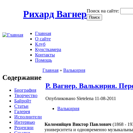
Поиск на сайте:
Рихард Вагнер
Главная
О сайте
Клуб
Кунсткамера
Контакты
Помощь
Главная
»
Валькирия
Содержание
Р. Вагнер. Валькирия. Пер
Биография
Творчество
Опубликовано Sletelena 11-08-2011
Байройт
Статьи
Валькирия
Галерея
Исполнители
Интервью
Коломийцев Виктор Павлович
(1868 - 1
Рецензии
университета и одновременно музыкальные
Ссылки