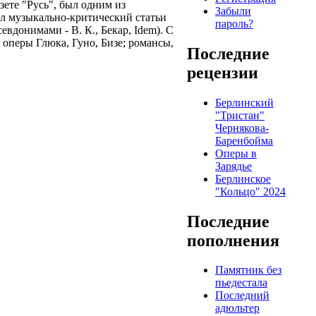
зете "Русь", был одним из
Забыли
ал музыкально-критический статьи
пароль?
вдонимами - В. К., Бекар, Idem). С
 оперы Глюка, Гуно, Бизе; романсы,
Последние
рецензии
Берлинский
"Тристан"
Чернякова-
Баренбойма
Оперы в
Зарядье
Берлинское
"Кольцо" 2024
Последние
пополнения
Памятник без
пьедестала
Последний
адюльтер