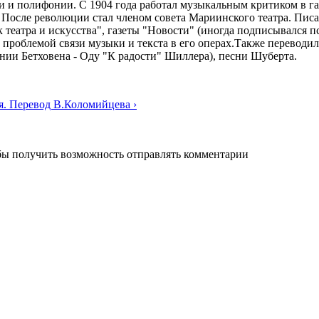
и и полифонии. С 1904 года работал музыкальным критиком в га
 После революции стал членом совета Мариинского театра. Пис
театра и искусства", газеты "Новости" (иногда подписывался псе
 проблемой связи музыки и текста в его операх.Также переводил
онии Бетховена - Оду "К радости" Шиллера), песни Шуберта.
я. Перевод В.Коломийцева ›
обы получить возможность отправлять комментарии