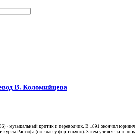
евод В. Коломийцева
936) - музыкальный критик и переводчик. В 1891 окончил юриди
 курсы Рапгофа (по классу фортепьяно). Затем учился экстерно