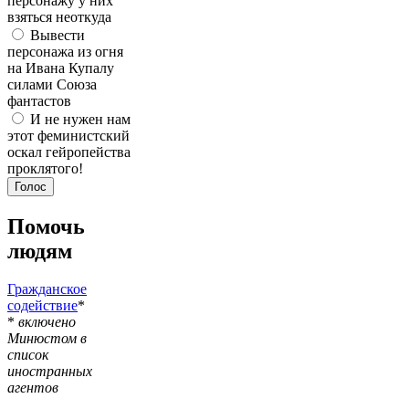
персонажу у них
взяться неоткуда
Вывести
персонажа из огня
на Ивана Купалу
силами Союза
фантастов
И не нужен нам
этот феминистский
оскал гейропейства
проклятого!
Помочь
людям
Гражданское
содействие
*
*
включено
Минюстом в
список
иностранных
агентов