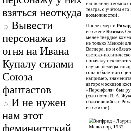
написанный компози
взяться неоткуда
театра, с учётом его
возможностей .
Вывести
После смерти
Рихар
его жене
Козиме
. О
персонажа из
менее твёрдые комме
не только Меккой дл
огня на Ивана
Вагнера, но и обяза
светско-политическо
Купалу силами
поначалу исключител
случае немецкоговор
года в балетной сце
Союза
например, знаменит
автором эскизов кос
фантастов
«Парсифаля» был ру
(сын поэта В. А. Жу
И не нужен
сблизившийся с Рих
его жизни).
нам этот
феминистский