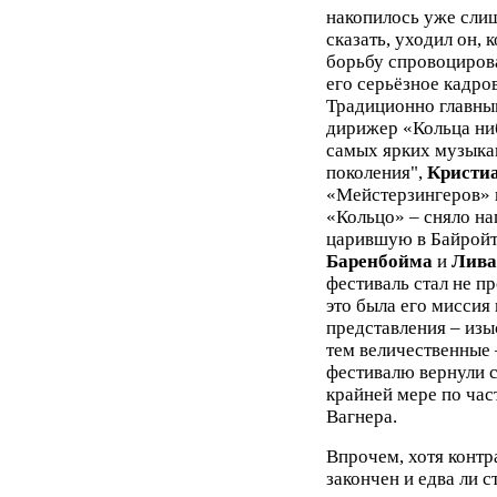
накопилось уже слиш
сказать, уходил он,
борьбу спровоциров
его серьёзное кадро
Традиционно главны
дирижер «Кольца ниб
самых ярких музыка
поколения",
Кристи
«Мейстерзингеров» и
«Кольцо» – сняло на
царившую в Байройте
Баренбойма
и
Лива
фестиваль стал не п
это была его миссия
представления – изы
тем величественные 
фестивалю вернули с
крайней мере по час
Вагнера.
Впрочем, хотя контр
закончен и едва ли 