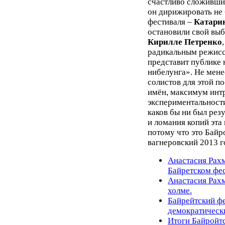
счастливо сложивши
он дирижировать не
фестиваля –
Катари
остановили свой выб
Кирилле Петренко
радикальным режис
представит публике 
нибелунга». Не мене
солистов для этой п
имён, максимум инт
экспериментальности
каков бы ни был рез
и ломания копий эта
потому что это Байр
вагнеровский 2013 г
Анастасия Рахм
Байретском фес
Анастасия Рахм
холме.
Байрейтский ф
демократическ
Итоги Байройтс