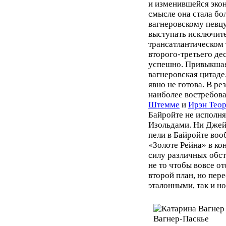
и изменившейся эко
смысле она стала б
вагнеровскому певцу
выступать исключит
трансатлантическом
второго-третьего де
успешно. Привыкша
вагнеровская цитаде
явно не готова. В ре
наиболее востребов
Штемме
и
Ирэн Тео
Байройте не исполня
Изольдами. Ни Джей
пели в Байройте воо
«Золоте Рейна» в ко
силу различных обст
не то чтобы вовсе о
второй план, но пер
эталонными, так и н