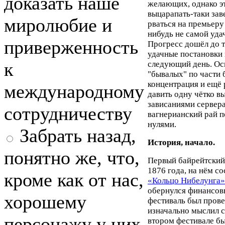
доказать наше
желающих, однако э
выцарапать-таки зав
миролюбие и
рваться на премьеру
нибудь не самой уда
приверженность
Прогресс дошёл до т
удачные постановки 
к
следующий день. Ос
"бывалых" по части 
концентрация и ещё 
международному
давить одну чётко в
зависаниями сервера 
сотрудничеству
вагнерианский рай п
нулями.
Забрать назад,
История, начало.
понятно же, что,
Первый байрейтский 
1876 года, на нём с
кроме как от нас,
«Кольцо Нибелунга»
обернулся финансо
хорошему
фестиваль был прове
изначально мыслил с
персонажу у них
втором фестивале б