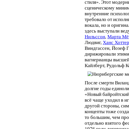
стиля». Этот модерн
сценическому миним
внутренние психолог
требовало от исполн
вокала, но и оригина
здесь выступали ве
Нильссон
,
Марта Мё
Людвиг,
Ханс Хотте
Виндгассен, Йозеф 
дирижировали этими
вагнерианцы высшей
Кайлберт, Рудольф К
После смерти Виланд
долгие годы единоли
«Новый байройтский
всё чаще уходил в и
другой стороны, сим
концепты тоже созда
то большим, чем пр
отдельно взятого фе
1976 году дегероиз