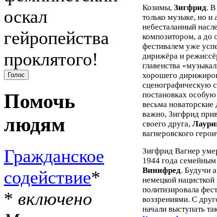
Козимы,
Зигфрид
. 
оскал
только музыке, но и 
небесталанный насле
гейропейства
композитором, а до 
фестивалем уже успе
проклятого!
дирижёра и режиссёр
главенства «музыка
хорошего дирижиров
сценографическую ст
Помочь
постановках особую
весьма новаторские д
важно, Зигфрид прив
людям
своего друга,
Лаури
вагнеровского герои
Гражданское
Зигфрид Вагнер умер
1944 года семейным 
Винифред
. Будучи 
содействие
*
немецкой нацисткой
политизировала фест
*
включено
воззрениями. С друг
начали выступать та