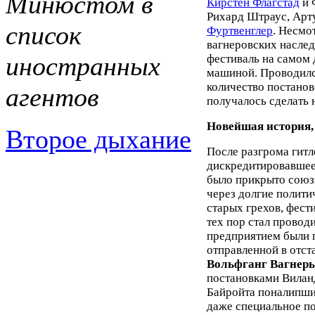
Минюстом в
Кирстен Флагстад
и 
Рихард Штраус, Арт
список
Фуртвенглер
. Несмо
вагнеровских наследн
иностранных
фестиваль на самом 
машиной. Проводился
количество постанов
агентов
получалось сделать н
Новейшая история,
Второе дыхание
После разгрома гит
дискредитировавшее 
было прикрыто союз
через долгие полит
старых грехов, фест
тех пор стал провод
предприятием были 
отправленной в отс
Вольфганг Вагнер
постановками Вилан
Байройта поналипши
даже специальное п