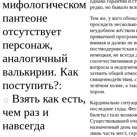
мифологическом
однако гарантий и с
редко, но бывало вся
пантеоне
Тем же, у кого обош
просидеть несколько
отсутствует
неудобном жёстком к
привычной программ
персонаж,
внимая и далеко не 
постмодернистская 
аналогичный
немецкая, не всегда
соотечественников р
вопросы и недоумени
валькирии. Как
затмить общей атмо
священнодействия, 
поступить?:
зелёном холме, а та
хором.
Взять как есть,
Кардинально ситуац
чем раз и
последние годы. Фес
билеты стало возмож
Существовавшей очер
навсегда
назначенный день н
лишь часть мест, сер