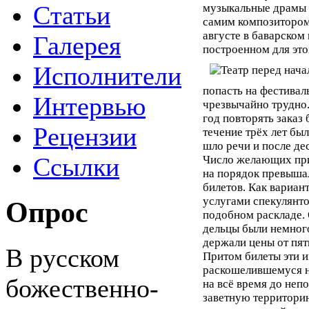
Статьи
музыкальные драмы 
самим композитором
августе в баварском
Галерея
построенном для эт
Исполнители
попасть на фестивал
Интервью
чрезвычайно трудно.
год повторять заказ 
Рецензии
течение трёх лет бы
шло речи и после де
Ссылки
Число желающих при
на порядок превыша
билетов. Как вариан
услугами спекулянт
Опрос
подобном раскладе.
дельцы были немног
держали цены от пяти
В русском
Притом билеты эти 
раскошелившемуся 
божественно-
на всё время до неп
заветную территори