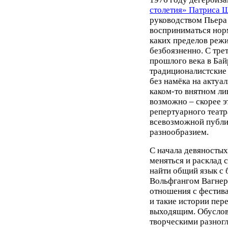
столетия» Патриса 
руководством Пьера 
восприниматься нор
каких пределов реж
безбоязненно. С тре
прошлого века в Бай
традиционалистские
без намёка на актуал
каком-то внятном ли
возможно – скорее 
репертуарного теат
всевозможной публи
разнообразием.
С начала девяносты
меняться и расклад 
найти общий язык с
Вольфгангом Вагнер
отношения с фестива
и такие истории пере
выходящим. Обусловл
творческими разног