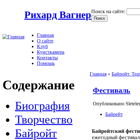
Поиск на сайте:
Рихард Вагнер
Главная
О сайте
Клуб
Кунсткамера
Контакты
Помощь
Главная
»
Байройт. Теа
Содержание
Фестиваль
Биография
Опубликовано Sletele
Байрейт
Творчество
Байройт
Байройтский фест
ежегодный фестивал