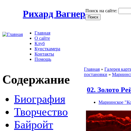
Поиск на сайте:
Рихард Вагнер
Главная
О сайте
Клуб
Кунсткамера
Контакты
Помощь
Главная
»
Галерея карт
постановки
»
Мариинск
Содержание
02. Золото Р
Биография
Мариинское "Ко
Творчество
Байройт