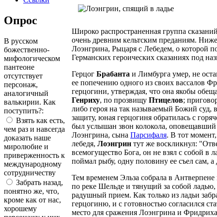
Опрос
Широко распространенная группа сказани
очень древним кельтским преданиям. Ниже 
В русском
Лоэнгрина, Рыцаря с Лебедем, о которой п
божественно-
Германских героических сказаниях под на
мифологическом
пантеоне
Герцог
Брабанта
и Лимбурга умер, не ост
отсутствует
ее попечению одного из своих вассалов Ф
персонаж,
герцогини, утверждая, что она якобы обещ
аналогичный
Генриху
, по прозвищу
Птицелов
; пригово
валькирии. Как
либо героя на так называемый Божий суд, в
поступить?:
защиту, юная герцогиня обратилась с горяч
Взять как есть,
был услышан звон колокола, оповещавший о
чем раз и навсегда
Лоэнгрина, сына
Парсифаля
. В тот момент
доказать наше
лебедя,
Лоэнгрин
тут же воскликнул: "Отве
миролюбие и
всемогущество Бога, он не взял с собой в 
приверженность к
поймал рыбу, одну половину ее съел сам, а
международному
сотрудничеству
Тем временем Эльза собрала в Антверпене 
Забрать назад,
по реке Шельде и тянущий за собой ладью, 
понятно же, что,
радушный прием. Как только из ладьи забр
кроме как от нас,
герцогиню, и с готовностью согласился ст
хорошему
место для сражения Лоэнгрина и Фридриха 