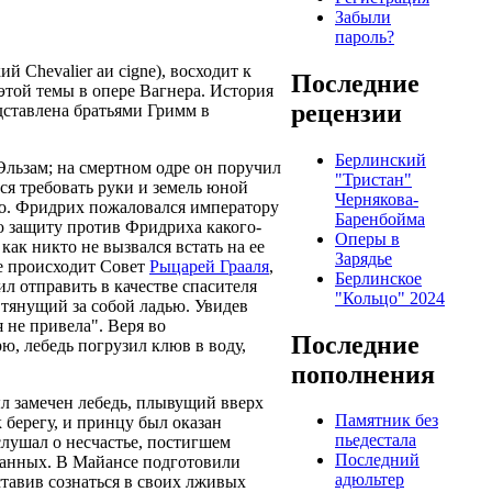
Забыли
пароль?
й Chevalier аи cigne), восходит к
Последние
этой темы в опере Вагнера. История
рецензии
едставлена братьями Гримм в
Берлинский
 Эльзам; на смертном одре он поручил
"Тристан"
ся требовать руки и земель юной
Чернякова-
ого. Фридрих пожаловался императору
Баренбойма
ою защиту против Фридриха какого-
Оперы в
как никто не вызвался встать на ее
Зарядье
де происходит Совет
Рыцарей Грааля
,
Берлинское
л отправить в качестве спасителя
"Кольцо" 2024
, тянущий за собой ладью. Увидев
я не привела". Веря во
Последние
ю, лебедь погрузил клюв в воду,
пополнения
ыл замечен лебедь, плывущий вверх
Памятник без
 берегу, и принцу был оказан
пьедестала
слушал о несчастье, постигшем
Последний
дданных. В Майансе подготовили
адюльтер
тавив сознаться в своих лживых