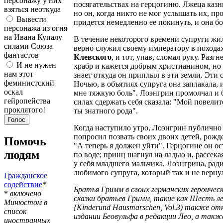
персонажу у них
посягательствах на герцогиню. Лжеца казн
взяться неоткуда
но он, когда никто не мог услышать их, пр
Вывести
придется немедленно ее покинуть, и она бо
персонажа из огня
на Ивана Купалу
В течение некоторого времени супруги жи
силами Союза
верно служил своему императору в походах 
фантастов
Клевского
, и тот, упав, сломал руку. Раз
И не нужен
храбр и кажется добрым христианином, но 
нам этот
знает откуда он приплыл в эти земли. Эти 
феминистский
Ночью, в объятиях супруга она заплакала, 
оскал
мне тяжкую боль". Лоэнгрин промолчал и б
гейропейства
силах сдержать себя сказала: "Мой повелите
проклятого!
ты знатного рода".
Когда наступило утро, Лоэнгрин публично о
попросил позвать своих двоих детей, рожде
Помочь
"А теперь я должен уйти". Герцогине он ос
людям
по воде; принц шагнул на ладью и, рассека
у себя младшего мальчика, Лоэнгрина, рад
любимого супруга, который так и не вернул
Гражданское
содействие
*
Братья Гримм в своих германских героическ
*
включено
сказки братьев Гримм, такие как Шесть ле
Минюстом в
{Kinderund Hausmarschen, Vol.3) также о
список
издании Беовульфа в редакции Лео, а также
иностранных