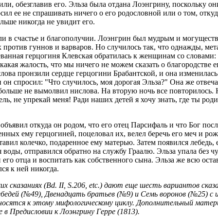
или, обезглавив его. Эльза была отдана Лоэнгрину, поскольку он
осил ее не спрашивать ничего о его родословной или о том, откуд
льше никогда не увидит его.
ли в счастье и благополучии. Лоэнгрин был мудрым и могущест
против гуннов и варваров. Но случилось так, что однажды, мета
гневанная герцогиня Клевская обратилась к женщинам со словами:
какая жалость, что мы ничего не можем сказать о благородстве 
слова пронзили сердце герцогини Брабантской, и она изменилась
и он спросил: "Что случилось, моя дорогая Эльза?" Она же отве
ольше не вымолвил нислова. На вторую ночь все повторилось. Н
ль, не упрекай меня! Ради наших детей я хочу знать, где ты роди
бъявил откуда он родом, что его отец Парсифаль и что Бог посла
нных ему герцогиней, поцеловал их, велел беречь его меч и рожо
тавил колечко, подаренное ему матерью. Затем появился лебедь,
я воды, отправился обратно на службу Граалю. Эльза упала без 
и его отца и воспитать как собственного сына. Эльза же всю ост
ся к ней никогда.
их сказаниях (Bd. II, S.206, etc.) дают еще шесть вариантов ск
бедей (№49), Двенадцать братьев (№9) и Семь воронов (№25) с 
тносятся к этому мифологическому циклу. Дополнительный матер
 в Предисловии к Лоэнгрину Герре (1813).