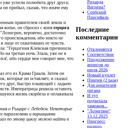
Рихарда
и уже успели полюбить друг друга;
Вагнера?
а он прибыл, сказав, что иначе ему
Сербский
Парсифаль
венным правителем своей земли и
я копье, он сбросил с коня
герцога
Последние
 "Лоэнгрин, вероятно, достаточно
комментарии
его происхождения, ибо никто не
 в лице от охвативших ее чувств.
чала: "Герцогиня Клевская причинила
Отклоняется
о на третью ночь Эльза, уже не в
Соответствие
лся', ибо сердце мое говорит мне, что
Продолжение
анонсов до
июля 2026
л его из Храма Грааля. Затем он
Новый куплет
к, которые он оставляет, и сказал:
Припев (2 раза)
 его друг, быстро плывущий с ладьею
Для ценителей
чувств. Императрица решила оставить
органа
авшуюся жизнь скорбела и оплакивала
И тут
подъехала
таможня...
азания о Рыцаре с Лебедем. Некоторые
"Лоэнгрин"
их параллелями и вариациями
13.12.2025
иал по этому циклу можно найти в
Прогресс
налицо,