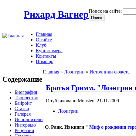
Поиск на сайте:
Рихард Вагнер
Главная
О сайте
Клуб
Кунсткамера
Контакты
Помощь
Главная
»
Лоэнгрин
»
Источники сюжета
Содержание
Братья Гримм. "Лоэнгрин в
Биография
Творчество
Опубликовано Monstera 21-11-2009
Байройт
Статьи
Лоэнгрин
Галерея
Исполнители
Интервью
О. Ранк. Из книги
" Миф о рождении гер
Рецензии
Ссылки