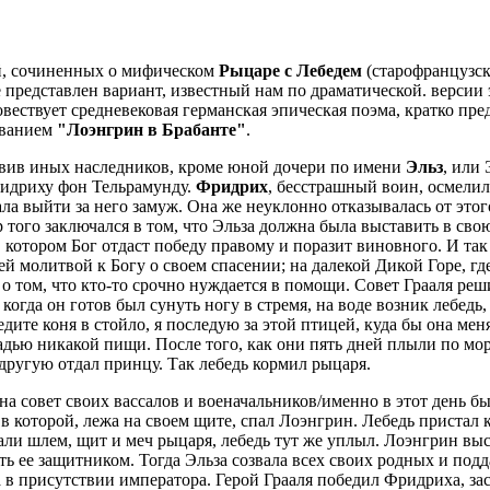
й, сочиненных о мифическом
Рыцаре с Лебедем
(старофранцузски
представлен вариант, известный нам по драматической. версии 
овествует средневековая германская эпическая поэма, кратко пр
званием
"Лоэнгрин в Брабанте"
.
авив иных наследников, кроме юной дочери по имени
Эльз
, или
ридриху фон Тельрамунду.
Фридрих
, бесстрашный воин, осмелил
ала выйти за него замуж. Она же неуклонно отказывалась от эт
р того заключался в том, что Эльза должна была выставить в св
 котором Бог отдаст победу правому и поразит виновного. И так 
ей молитвой к Богу о своем спасении; на далекой Дикой Горе, г
 том, что кто-то срочно нуждается в помощи. Совет Грааля реши
, когда он готов был сунуть ногу в стремя, на воде возник лебедь
дите коня в стойло, я последую за этой птицей, куда бы она мен
ладью никакой пищи. После того, как они пять дней плыли по мор
 другую отдал принцу. Так лебедь кормил рыцаря.
на совет своих вассалов и военачальников/именно в этот день б
в которой, лежа на своем щите, спал Лоэнгрин. Лебедь пристал к
али шлем, щит и меч рыцаря, лебедь тут же уплыл. Лоэнгрин вы
ать ее защитником. Тогда Эльза созвала всех своих родных и по
в присутствии императора. Герой Грааля победил Фридриха, зас