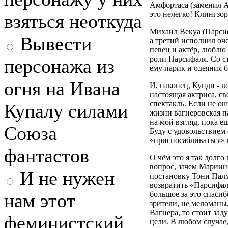
Амфортаса (заменил А
это нелегко! Клингзор
взяться неоткуда
Михаил Векуа (Парсиф
Вывести
а третий исполнил оч
певец и актёр, люблю е
роли Парсифаля. Со с
персонажа из
ему парик и одеяния 
огня на Ивана
И, наконец, Кунди - 
настоящая актриса, с
спектакль. Если не ош
Купалу силами
жизни вагнеровская п
на мой взгляд, пока е
Союза
Буду с удовольствием 
«приспосабливаться» 
фантастов
О чём это я так долго
вопрос, зачем Мариин
И не нужен
постановку Тони Палм
возвратить «Парсифал
нам этот
большое за это спасиб
зрители, не меломаны
Вагнера, то стоит заду
феминистский
цели. В любом случае