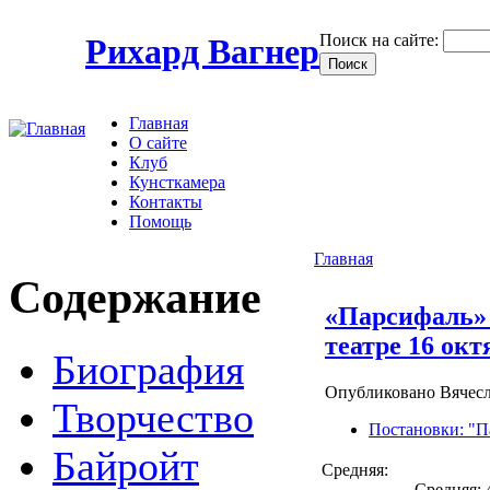
Поиск на сайте:
Рихард Вагнер
Главная
О сайте
Клуб
Кунсткамера
Контакты
Помощь
Главная
Содержание
«Парсифаль»
театре 16 окт
Биография
Опубликовано Вячесл
Творчество
Постановки: "П
Байройт
Средняя:
Средняя: