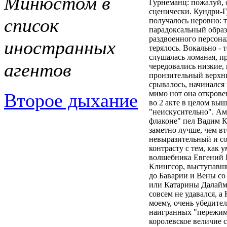
Минюстом в
Гурнеманц: пожалуй, 
сценически. Кундри-Гу
список
получалось неровно: т
парадоксальный образ
раздвоенного персонаж
иностранных
терялось. Вокально - 
слушалась ломаная, пр
агентов
чередовались низкие,
пронзительный верхний
срывалось, начинался 
мимо нот она открове
Второе дыхание
во 2 акте в целом выш
"неискусительно". Ам
флаконе" пел Вадим К
заметно лучше, чем в
невыразительный и со
контрасту с тем, как 
волшебника Евгений 
Клингсор, выступавши
до Баварии и Вены со
или Катарины Далайм
совсем не удавался, а 
моему, очень убедител
наигранных "пережимо
королевское величие 