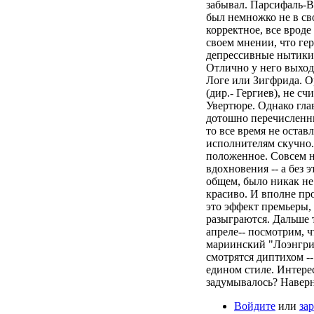
забывал. Парсифаль-
был немножко не в св
корректное, все вроде
своем мнении, что ге
депрессивные нытики (
Отлично у него выход
Логе или Зигфрида. О
(дир.- Гергиев), не с
Увертюре. Однако глав
дотошно перечисленны
то все время не остав
исполнителям скучно.
положенное. Совсем 
вдохновения -- а без 
общем, было никак не
красиво. И вполне пр
это эффект премьеры, 
разыграются. Дальше 
апреле-- посмотрим, ч
мариинский "Лоэнгри
смотрятся диптихом -
едином стиле. Интерес
задумывалось? Наверн
Войдите
или
за