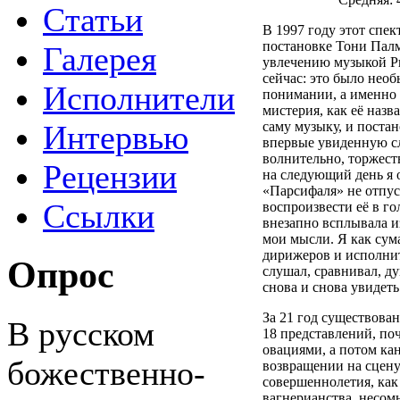
Статьи
В 1997 году этот спек
постановке Тони Пал
Галерея
увлечению музыкой Р
сейчас: это было необ
Исполнители
понимании, а именно 
мистерия, как её назв
Интервью
саму музыку, и поста
впервые увиденную сл
волнительно, торжест
Рецензии
на следующий день я 
«Парсифаля» не отпуск
Ссылки
воспроизвести её в го
внезапно всплывала из
мои мысли. Я как су
дирижеров и исполнит
Опрос
слушал, сравнивал, ду
снова и снова увидет
За 21 год существова
В русском
18 представлений, по
овациями, а потом кан
божественно-
возвращении на сцен
совершеннолетия, как 
вагнерианства, несомн