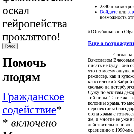
оскал
2390 просмотро
Войдите
или
за
возможность от
гейропейства
#1
Опубликовано Olga 
проклятого!
Еще о возрожден
Согласна 
Помочь
Вячеславом Власовым
писать не буду - она 
что по моему ощущен
людям
режиссер, как и худож
классический Байройт
сколько на петербург
Сужу по эскизам деко
Гражданское
той поры. Такие же "к
колонны храма, то мас
содействие
*
перспективы благодаря 
стена храма с готичес
*
включено
же, и многие ее уже в
действительно новое.
сравнению с 1990-ми.