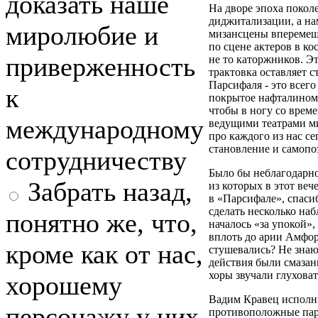
доказать наше
На дворе эпоха покол
диджитализации, а на
миролюбие и
мизансцены вперемеш
по сцене актеров в ко
приверженность
не то каторжников. Эт
трактовка оставляет 
Парсифаля - это всего
к
покрытое нафталином 
чтобы в ногу со врем
международному
ведущими театрами ми
про каждого из нас се
становление и самопо
сотрудничеству
Было бы неблагодарн
Забрать назад,
из которых в этот ве
в «Парсифале», спаси
сделать несколько на
понятно же, что,
началось «за упокой»,
вплоть до арии Амфор
кроме как от нас,
стушевались? Не знаю,
действия были смазан
хоры звучали глуховат
хорошему
Вадим Кравец исполн
персонажу у них
противоположные парт