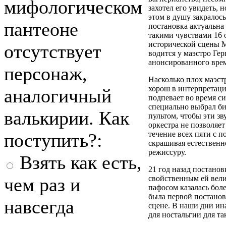
мифологическом
захотел его увидеть, 
этом в душу закралось
пантеоне
постановка актуальна 
такими чувствами 16 о
исторической сцены М
отсутствует
водится у маэстро Гер
анонсированного врем
персонаж,
Насколько плох маэстр
хорош в интерпретаци
аналогичный
подпевает во время с
специально выбрал би
валькирии. Как
пультом, чтобы эти зв
оркестра не позволяет
поступить?:
течение всех пяти с п
скрашивая естествен
режиссуру.
Взять как есть,
21 год назад постано
чем раз и
свойственным ей вели
пафосом казалась боле
была первой постано
навсегда
сцене. В наши дни ин
для ностальгии для так