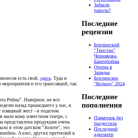
Забыли
пароль?
Последние
рецензии
Берлинский
"Тристан"
Чернякова-
Баренбойма
Оперы в
Зарядье
Берлинское
анонсов есть свой,
здесь
. Туда и
"Кольцо" 2024
о мероприятия и его трансляций, так
Последние
та Рейна". Наверное, не все
пополнения
неделю назад прошедшего у нас, в
 изящный жест - и поделом.
в мало кому известном театре, с
Памятник без
ла представлена продукция очень
пьедестала
ыло в этом датском "Золоте", это
Последний
инейно. Аллес, других претензий к
адюльтер