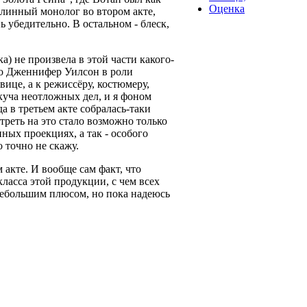
Оценка
длинный монолог во втором акте,
 убедительно. В остальном - блеск,
) не произвела в этой части какого-
ько Дженнифер Уилсон в роли
вице, а к режиссёру, костюмеру,
 куча неотложных дел, и я фоном
 в третьем акте собралась-таки
треть на это стало возможно только
ных проекциях, а так - особого
 точно не скажу.
акте. И вообще сам факт, что
ласса этой продукции, с чем всех
с небольшим плюсом, но пока надеюсь