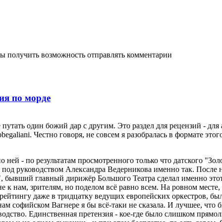
бы получить возможность отправлять комментарии
ия по морде
путать один божий дар с другим. Это раздел для рецензий - для 
galiani. Честно говоря, не совсем я разобралась в формате этог
о ней - по результатам просмотренного только что датского "Золо
ку под руководством Александра Ведерникова именно так. После 
", бывший главный дирижёр Большого Театра сделал именно этот
е к нам, зрителям, но поделом всё равно всем. На ровном месте, 
рейтингу даже в тридцатку ведущих европейских оркестров, бы
ам софийском Вагнере я бы всё-таки не сказала. И лучшее, что б
одство. Единственная претензия - кое-где было слишком прямол