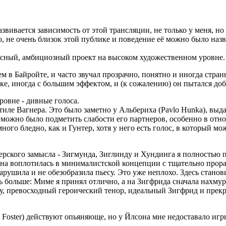
азвиваетcя зависимость от этой трансляции, не только у меня, н
о, не очень близок этой публике и поведение её можно было на
ресный, амбициозный проект на высоком художественном уровне.
ем в Байройте, и часто звучал прозрачно, понятно и иногда стра
ке, иногда с большим эффектом, и (к сожалению) он пытался доб
овне - дивные голоса.
тиле Вагнера. Это было заметно у Альбериха (Pavlo Hunka), выд
можно было подметить слабости его партнеров, особенно в отно
ного бледно, как и Гунтер, хотя у него есть голос, в который м
ерского замысла - Зигмунда, Зиглинду и Хундинга я полностью п
 Она воплотилась в минималистской концепции с тщательно прор
нарушила и не обезобразила пьесу. Это уже неплохо. Здесь станов
 больше: Миме я принял отлично, а на Зигфрида сначала нахмури
ему, превосходный героический тенор, идеальный Зигфрид и прек
ne Foster) действуют опьяняюще, но у Йлсона мне недоставало иг