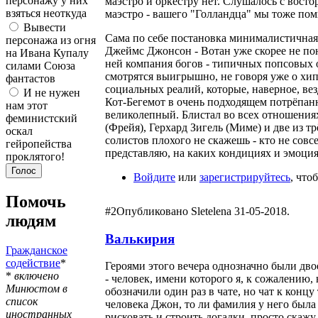
персонажу у них
маэстро и оркестру нет. Слушалось с восто
взяться неоткуда
маэстро - вашего "Голландца" мы тоже пом
Вывести
Сама по себе постановка минималистичная,
персонажа из огня
Джеймс Джонсон - Вотан уже скорее не по
на Ивана Купалу
ней компания богов - типичных попсовых 
силами Союза
смотрятся выигрышно, не говоря уже о хип
фантастов
социальных реалий, которые, наверное, вез
И не нужен
Кот-Бегемот в очень подходящем потрёпанн
нам этот
великолепный. Блистал во всех отношения
феминистский
(Фрейя), Герхард Зигель (Миме) и две из т
оскал
солистов плохого не скажешь - кто не совс
гейропейства
представляю, на каких кондициях и эмоция
проклятого!
Войдите
или
зарегистрируйтесь
, что
Помочь
#2
Опубликовано Sletelena 31-05-2018.
людям
Валькирия
Гражданское
содействие
*
Героями этого вечера однозначно были дв
*
включено
- человек, имени которого я, к сожалению,
Минюстом в
обозначили один раз в чате, но чат к концу
список
человека Джон, то ли фамилия у него была 
иностранных
рисковать и строить догадки, просто скажу