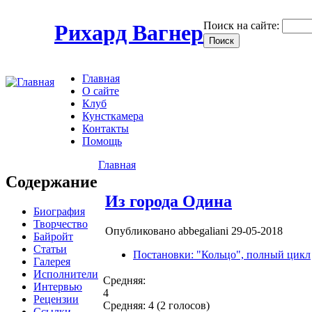
Поиск на сайте:
Рихард Вагнер
Главная
О сайте
Клуб
Кунсткамера
Контакты
Помощь
Главная
Содержание
Из города Одина
Биография
Творчество
Опубликовано abbegaliani 29-05-2018
Байройт
Статьи
Постановки: "Кольцо", полный цикл
Галерея
Исполнители
Средняя:
Интервью
4
Рецензии
Средняя:
4
(
2
голосов)
Ссылки