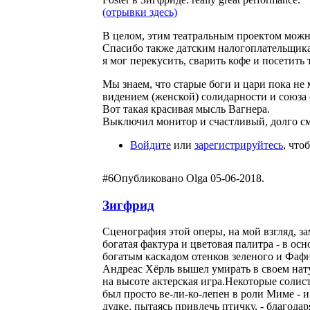
(отрывки здесь)
В целом, этим театральным проектом можно
Спасибо также датским налогоплательщика
я мог перекусить, сварить кофе и посетить 
Мы знаем, что старые боги и цари пока не
видением (женской) солидарности и союза
Вот такая красивая мысль Вагнера.
Выключил монитор и счастливый, долго см
Войдите
или
зарегистрируйтесь
, что
#6
Опубликовано Olga 05-06-2018.
Зигфрид
Сценография этой оперы, на мой взгляд, з
богатая фактура и цветовая палитра - в ос
богатым каскадом отенков зеленого и Фафне
Андреас Хёрль вышел умирать в своем нат
на высоте актерская игра.Некоторые соли
был просто ве-ли-ко-лепен в роли Миме - 
дудке, пытаясь привлечь птичку, - благод