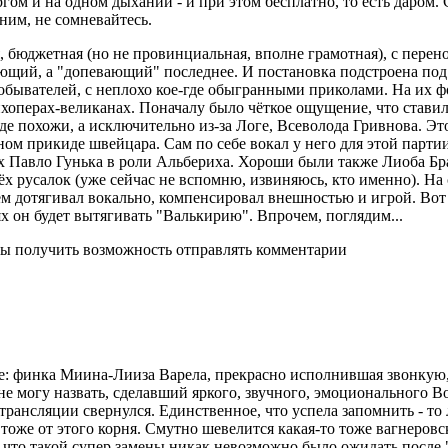
ргом и на одном дыхании - и при этом бесплатно, то есть даром.
ним, не сомневайтесь.
 бюджетная (но не провинциальная, вполне грамотная), с перен
ющий, а "допевающий" последнее. И постановка подстроена под 
обывателей, с неплохо кое-где обыгранными приколами. На их 
хоперах-великанах. Поначалу было чёткое ощущение, что ставил 
де похожи, а исключительно из-за Логе, Всеволода Гривнова. Это
ом прикиде швейцара. Сам по себе вокал у него для этой партии
х Павло Гунька в роли Альбериха. Хороши были также Лиоба Бр
рёх русалок (уже сейчас не вспомню, извиняюсь, кто именно). На
ем дотягивал вокально, компенсировал внешностью и игрой. Вот 
х он будет вытягивать "Валькирию". Впрочем, поглядим...
бы получить возможность отправлять комментарии
ое: финка Миина-Лииза Варела, прекрасно исполнившая звонкую
 не могу назвать, сделавший яркого, звучного, эмоционального Во
 трансляции свернулся. Единственное, что успела запомнить - то
тоже от этого корня. Смутно шевелится какая-то тоже вагнеровск
, что такой супер замены никак невозможно было ожидать после 