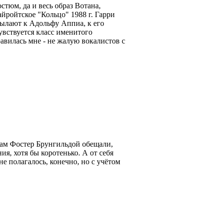
тюм, да и весь образ Вотана,
йройтское "Кольцо" 1988 г. Гарри
сылают к Адольфу Аппиа, к его
увствуется класс именитого
авилась мне - не жалую вокалистов с
 там Фостер Брунгильдой обещали,
ия, хотя бы коротенько. А от себя
е полагалось, конечно, но с учётом