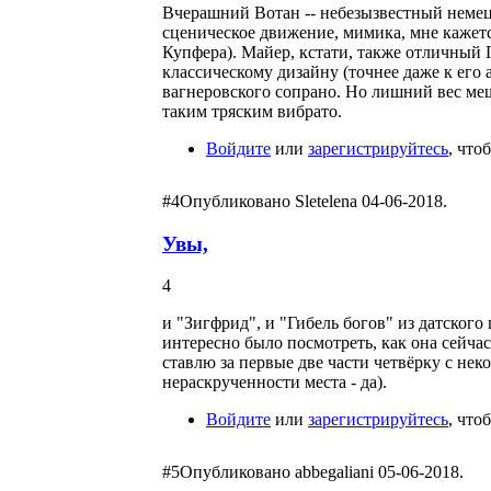
Вчерашний Вотан -- небезызвестный немецк
сценическое движение, мимика, мне кажетс
Купфера). Майер, кстати, также отличный 
классическому дизайну (точнее даже к его
вагнеровского сопрано. Но лишний вес меш
таким тряским вибрато.
Войдите
или
зарегистрируйтесь
, что
#4
Опубликовано Sletelena 04-06-2018.
Увы,
4
и "Зигфрид", и "Гибель богов" из датског
интересно было посмотреть, как она сейчас
ставлю за первые две части четвёрку с нек
нераскрученности места - да).
Войдите
или
зарегистрируйтесь
, что
#5
Опубликовано abbegaliani 05-06-2018.