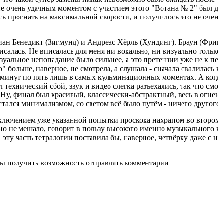
е очень удачным моментом с участием этого "Вотана № 2" был 
прогнать на максимальной скорости, и получилось это не очень
н Бенедикт (Зигмунд) и Андреас Хёрль (Хундинг). Браун (Фрика
писалась. Не вписалась для меня ни вокально, ни визуально тол
зуальное непопадание было сильнее, а это претензии уже не к пе
" больше, наверное, не смотрела, а слушала - сначала свалилась
я минут по пять лишь в самых кульминационных моментах. А когда
технический сбой, звук и видео слегка разъехались, так что смо
 Ну, финал был красивый, классически-абстрактный, весь в огнен
тался минимализмом, со светом всё было путём - ничего другого
ключением уже указанной попытки проскока нахрапом во втором 
о не мешало, говорит в пользу высокого именно музыкального к
а эту часть тетралогии поставила бы, наверное, четвёрку даже 
бы получить возможность отправлять комментарии