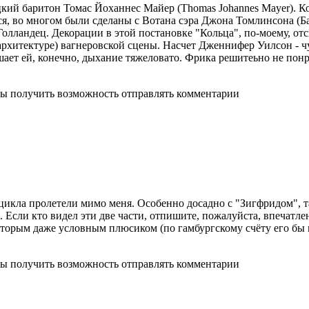
ий баритон Томас Йоханнес Майер (Thomas Johannes Mayer). Кос
я, во многом были сделаны с Вотана сэра Джона Томлинсона (Ба
Голландец. Декорации в этой постановке "Кольца", по-моему, от
 архитектуре) вагнеровской сцены. Насчет Дженнифер Уилсон - ч
ает ей, конечно, дыхание тяжеловато. Фрика решитеьно не понр
бы получить возможность отправлять комментарии
о цикла пролетели мимо меня. Особенно досадно с "Зигфридом",
. Если кто видел эти две части, отпишите, пожалуйста, впечатлен
оторым даже условным плюсиком (по гамбургскому счёту его бы н
бы получить возможность отправлять комментарии