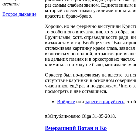
агентов
раз самым слабым звеном. Единственным н
который совместными усилиями попытались 
Второе дыхание
красота и браво-браво.
Хорошо, но не феерично выступили Кристиа
то особенного впечатления, хотя в образ в
Брунгильды, хотя, справедливости ради, ви
визажистам и т.д. Вообще я эту "Валькирию
отслеживала картинку краем глаза, зависа
включиться по полной, в трансляции вышел 
на дальних планах и в оркестровых частях.
криминала по ходу не было, минимализм ос
Оркестр был по-прежнему на высоте, за ис
отсутствие картинки в основном совершенн
участников ещё раз и поздравляем. Чисто з
посмотреть и две оставшиеся.
Войдите
или
зарегистрируйтесь
, что
#3
Опубликовано Olga 31-05-2018.
Вчерашний Вотан и Ко