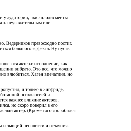
о и у аудитории, чьи аплодисменты
звать неуважительным или
нно. Ведерников превосходно постиг,
иться большого эффекта. Ну пусть.
ающегося актера: исполнение, как
шении вибрато. Это все, что можно
ожно влюбиться. Хаген впечатлил, но
ропустил, и только в Зигфриде,
аботанной психологией и
ится важнее влияние актеров.
лся, но скоро поверил в его
расный актер. (Кроме того я влюбился
ры и эмоций ненависти и отчаяния.