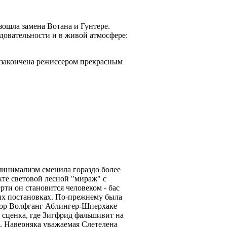
зошла замена Вотана и Гунтере.
довательности и в живой атмосфере:
а закончена режиссером прекрасным
 минимализм сменила гораздо более
кте световой лесной "мираж" с
рти он становится человеком - бас
их постановках. По-прежнему была
енор Волфганг Аблингер-Шперхаке
 сценка, где Зигфрид фальшивит на
н. Наверняка уважаемая Слетелена