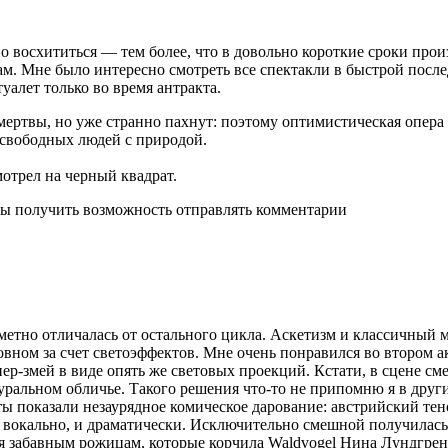
 восхититься — тем более, что в довольно короткие сроки прои
м. Мне было интересно смотреть все спектакли в быстрой после
туалет только во время антракта.
 мертвы, но уже странно пахнут: поэтому оптимистическая опер
 свободных людей с природой.
отрел на черный квадрат.
бы получить возможность отправлять комментарии
аметно отличалась от остального цикла. Аскетизм и классичный
новном за счет светоэффектов. Мне очень понравился во втором а
р-змей в виде опять же световых проекций. Кстати, в сцене сме
уральном обличье. Такого решения что-то не припомню я в друг
сты показали незаурядное комическое дарование: австрийский т
и вокально, и драматически. Исключительно смешной получилась
аря забавным рожицам, которые корчила Waldvogel Нина Лундгре