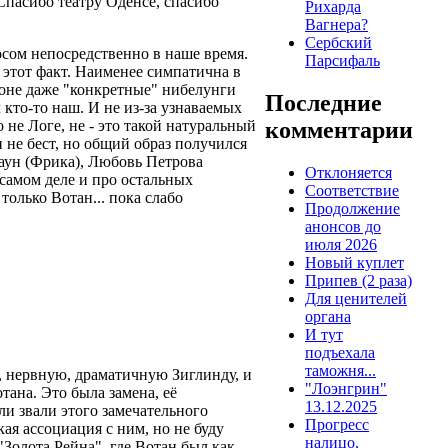
 Спасибо театру Оденсе, спасибо
Рихарда
Вагнера?
Сербский
осом непосредственно в наше время.
Парсифаль
этот факт. Наименее симпатична в
фоне даже "конкретные" нибелунги
Последние
кто-то наш. И не из-за узнаваемых
комментарии
 не Логе, не - это такой натуральный
 не бест, но общий образ получился
аун (Фрика), Любовь Петрова
Отклоняется
 самом деле и про остальных
Соответствие
только Вотан... пока слабо
Продолжение
анонсов до
июля 2026
Новый куплет
Припев (2 раза)
Для ценителей
органа
И тут
подъехала
таможня...
, нервную, драматичную Зиглинду, и
"Лоэнгрин"
тана. Это была замена, её
13.12.2025
 ли звали этого замечательного
Прогресс
ая ассоциация с ним, но не буду
налицо,
"Золота Рейна", где Вотан был как