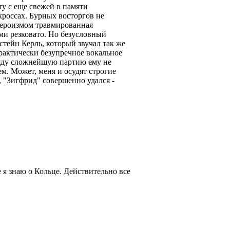
ту с еще свежей в памяти
кроссах. Бурных восторгов не
героизмом травмированная
ми резковато. Но безусловный
стейн Керль, который звучал так же
 Практически безупречное вокальное
кряду сложнейшую партию ему не
ем. Может, меня и осудят строгие
 "Зигфрид" совершенно удался -
 я знаю о Кольце. Действительно все