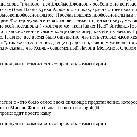
ана снова "планово" пел Джеймс Джонсон - особенно по контрас
чату) был Павло Хунка-Альберих в очках, красных трениках и 
и высокопрофессиональное. Прославившаяся профессиональным 
ин Фостер звучала впечатляюще - разве что, на мой вкус, места
 всей постановки) - конечно же "mein junger Held" Зигфрид-Тор
нно и вдохновенно в самом конце обеих опер, как и в их начале.
о. Главное, все время было ощущение, что петь столько часов 
ит", так же естественно, да еще и радостно, с явным удовольстви
кну сказать,что Керль - современный Лауриц Мельхиор. Словом,
бы получить возможность отправлять комментарии
гативно - это было самое вдохновляющее представление, которое
о, и Миссис Фостер была абсолютной highlight.
производит просто кашу.
бы получить возможность отправлять комментарии