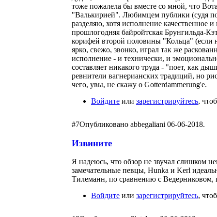
тоже пожалела бы вместе со мной, что Вот
"Валькирией". Любимцем публики (судя по 
разделяю, хотя исполнение качественное 
прошлогодняя байройтская Брунгильда-Кэтр
корифей второй половины "Кольца" (если не
ярко, свежо, звонко, играл так же раскова
исполнение - и технически, и эмоциональн
составляет никакого труда - "поет, как дыш
ревнители вагнерианских традиций, но рис
чего, увы, не скажу о Gotterdammerung'е.
Войдите
или
зарегистрируйтесь
, что
#7
Опубликовано abbegaliani 06-06-2018.
Извините
Я надеюсь, что обзор не звучал слишком не
замечательные певцы, Hunka и Kerl идеальн
Тилеманн, по сравнению с Ведерниковом, 
Войдите
или
зарегистрируйтесь
, что