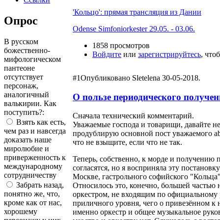
'Кольцо': прямая трансляция из Дании
Опрос
Odense Simfoniorkester 29.05. - 03.06.
В русском
1858 просмотров
божественно-
Войдите
или
зарегистрируйтесь
, что
мифологическом
пантеоне
отсутствует
#1
Опубликовано Sletelena 30-05-2018.
персонаж,
аналогичный
О пользе периодического получен
валькирии. Как
поступить?:
Сначала технический комментарий.
Взять как есть,
Уважаемые господа и товарищи, давайте не 
чем раз и навсегда
продублирую основной пост уважаемого abbe
доказать наше
что не взыщите, если что не так.
миролюбие и
приверженность к
Теперь, собственно, к морде и получению п
международному
согласятся, но я восприняла эту постанов
сотрудничеству
Москве, гастрольного софийского "Кольца
Забрать назад,
Относилось это, конечно, большей частью н
понятно же, что,
оркестром, не входящим по официальному 
кроме как от нас,
приличного уровня, чего о привезённом к н
хорошему
именно оркестр и общее музыкальное руков