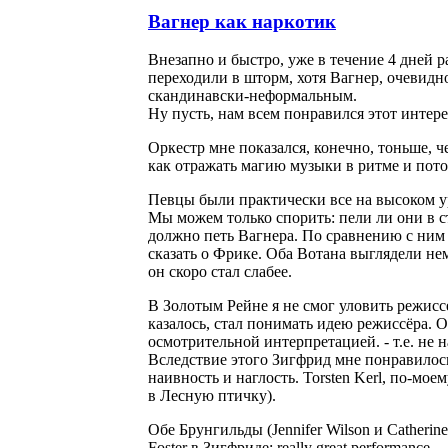
Вагнер как наркотик
Внезапно и быстро, уже в течение 4 дней р
переходили в шторм, хотя Вагнер, очевидн
скандинавски-неформальным.
Ну пусть, нам всем понравился этот инте
Оркестр мне показался, конечно, тоньше, ч
как отражать магию музыки в ритме и пото
Певцы были практически все на высоком ур
Мы можем только спорить: пели ли они в с
должно петь Вагнера. По сравнению с ним 
сказать о Фрике. Оба Вотана выглядели нем
он скоро стал слабее.
В Золотым Рейне я не cмог уловить режисс
казалось, стал понимать идею режиссёра.
осмотрительной интерпретацией. - т.е. не 
Вследствие этого Зигфрид мне понравилось
наивность и наглость. Torsten Kerl, по-мо
в Лесную птичку).
Обе Брунгильды (Jennifer Wilson и Сatheri
Foster в Зигфриде: really great performance.