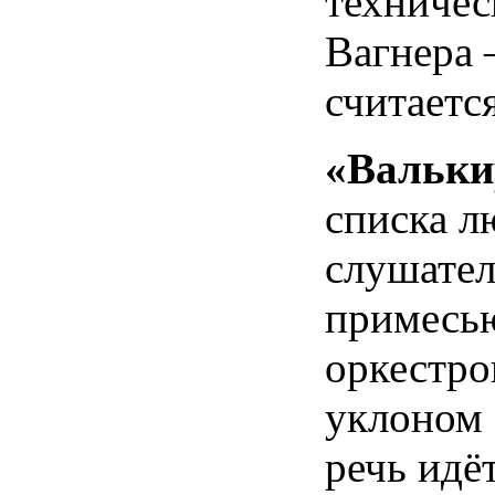
техничес
Вагнера 
считаетс
«Вальки
списка л
слушател
примесью
оркестро
уклоном 
речь идё