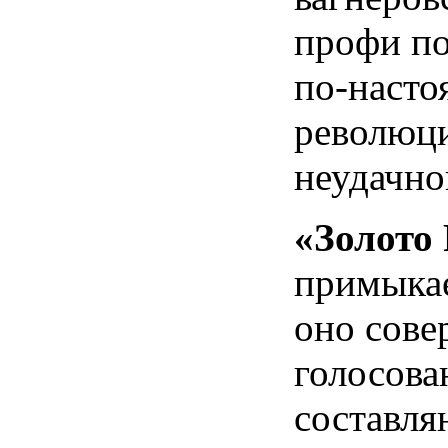
профи по
по-насто
революци
неудачно
«Золото
примыкае
оно сове
голосова
составля