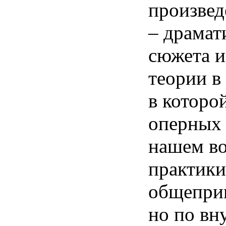
произвед
– драмат
сюжета и
теории в
в которо
оперных 
нашем во
практики,
общеприн
но по вн