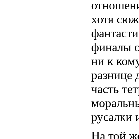
отношени
хотя сюж
фантасти
финалы о
ни к ком
разнице 
часть те
моральны
русалки 
На той ж