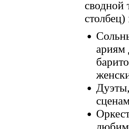
сводной 
столбец)
Сольн
ариям 
барито
женск
Дуэты,
сценам
Оркест
любим