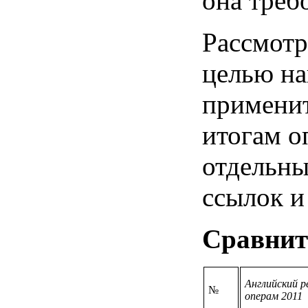
она треб
Рассмотр
целью на
применит
итогам о
отдельны
ссылок и 
Сравнит
Английский р
№
операм 2011