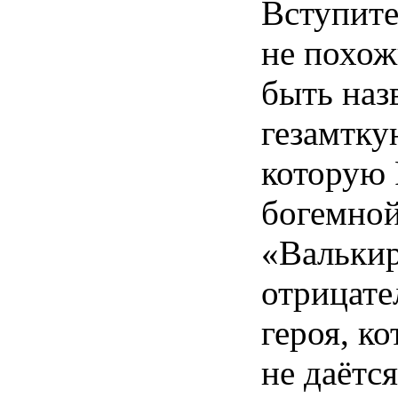
Вступите
не похож
быть наз
гезамтку
которую 
богемной
«Валькир
отрицате
героя, к
не даётс