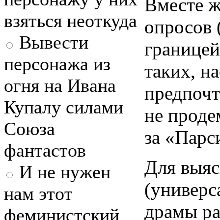
Вместе ж
взяться неоткуда
опросов 
Вывести
границей
персонажа из
таких, н
огня на Ивана
предпочт
Купалу силами
не проде
Союза
за «Парс
фантастов
Для выяс
И не нужен
(универс
нам этот
драмы ра
феминистский