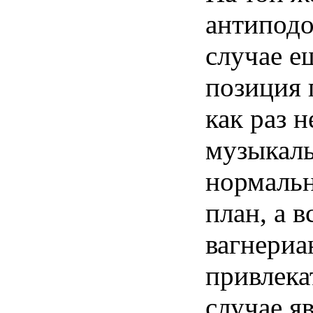
антиподо
случае е
позиция 
как раз 
музыкаль
нормальн
план, а 
вагнериа
привлека
случае я