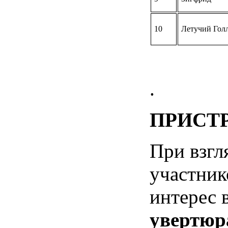
10
Летучий Гол
.
ПРИСТР
При взгл
участник
интерес 
увертюр