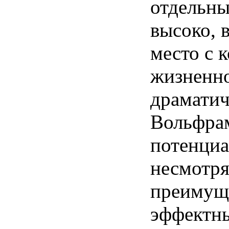
отдельны
высоко, 
место с 
жизненно
драматич
Вольфрам
потенциа
несмотря
преимуще
эффектны