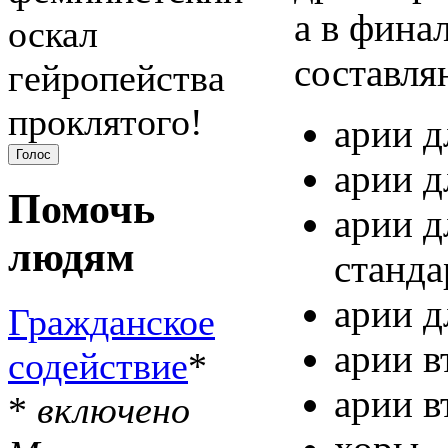
а в фина
оскал
составля
гейропейства
проклятого!
арии д
арии д
Помочь
арии д
людям
станда
арии д
Гражданское
арии в
содействие
*
арии 
*
включено