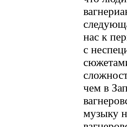
вагнериа
следующа
нас к пе
с неспец
сюжетами
сложност
чем в За
вагнеров
музыку н
вагнеров