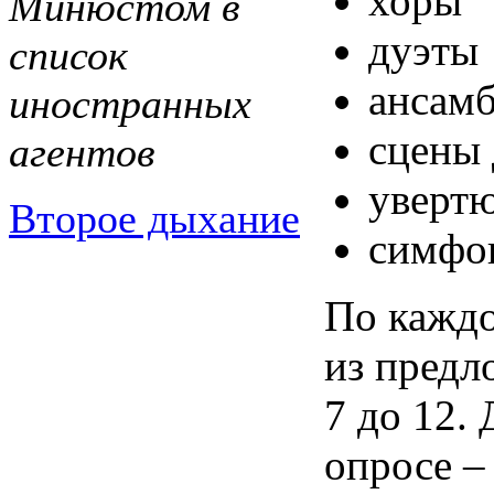
хоры
Минюстом в
дуэты
список
ансам
иностранных
сцены 
агентов
уверт
Второе дыхание
симфо
По каждо
из предл
7 до 12.
опросе – 