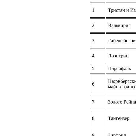
1
Тристан и Из
2
Валькирия
3
Гибель богов
4
Лоэнгрин
5
Парсифаль
Нюрнбергск
6
майстерзинг
7
Золото Рейна
8
Тангейзер
9
Зигфрид