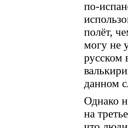
по-испан
использо
полёт, ч
могу не 
русском 
валькири
данном с
Однако н
на треть
что люди