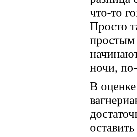
что-то г
Просто т
простым 
начинают
ночи, по
В оценк
вагнериа
достаточ
оставить