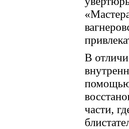
увертюры
«Мастера
вагнеров
привлека
В отличи
внутренн
помощью 
восстано
части, г
блистате