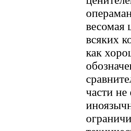
операман
весомая 
всяких к
как хоро
обозначе
сравните
части не
иноязычн
ограничи