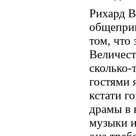
Рихард В
общеприн
том, что
Величест
сколько-
гостями 
кстати г
драмы в 
музыки и