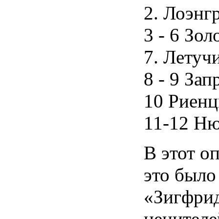
2. Лоэнг
3 - 6 Зо
7. Летуч
8 - 9 За
10 Риенц
11-12 Ню
В этот о
это было
«Зигфрид
ценителе