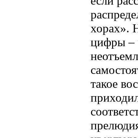
если рас
распреде
хорах». 
цифры – 
неотъемл
самостоя
такое во
приходил
соответс
прелюдия