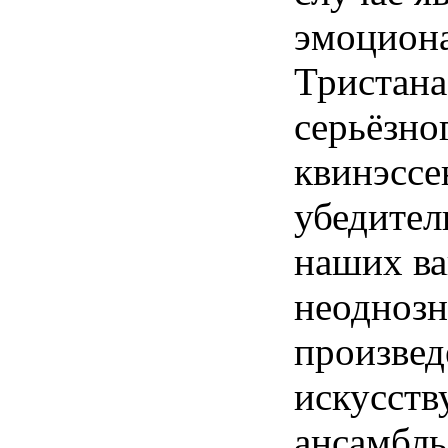
эмоциона
Тристана
серьёзно
квинэссе
убедител
наших ва
неоднозн
произвед
искусств
ансамбль