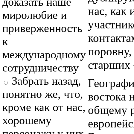
доказать наше
нас, как
миролюбие и
участник
приверженность
контакта
к
поровну,
международному
старших
сотрудничеству
Забрать назад,
Географи
понятно же, что,
востока 
кроме как от нас,
общему р
хорошему
европейс
персонажу у них