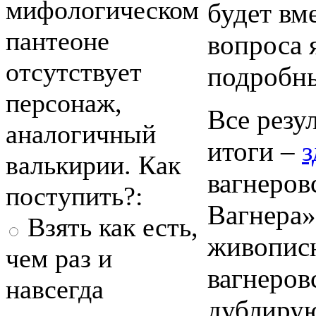
мифологическом
будет вм
пантеоне
вопроса 
отсутствует
подробны
персонаж,
Все резу
аналогичный
итоги –
з
валькирии. Как
вагнеров
поступить?:
Вагнера»
Взять как есть,
живописн
чем раз и
вагнеров
навсегда
дублирую