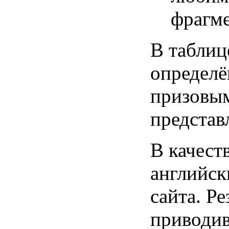
фрагм
В таблиц
определё
призовым
представ
В качест
английск
сайта. Р
приводив