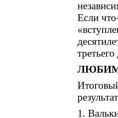
независи
Если что
«вступле
десятиле
третьего
ЛЮБИМ
Итоговы
результа
1. Вальк