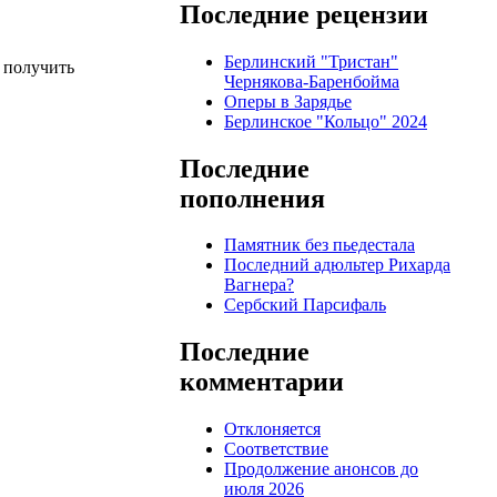
Последние рецензии
Берлинский "Тристан"
ы получить
Чернякова-Баренбойма
Оперы в Зарядье
Берлинское "Кольцо" 2024
Последние
пополнения
Памятник без пьедестала
Последний адюльтер Рихарда
Вагнера?
Сербский Парсифаль
Последние
комментарии
Отклоняется
Соответствие
Продолжение анонсов до
июля 2026