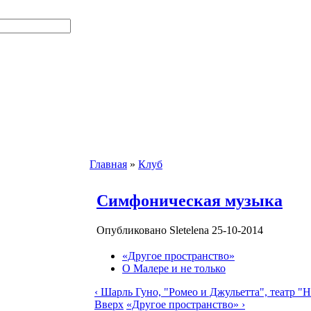
Главная
»
Клуб
Симфоническая музыка
Опубликовано Sletelena 25-10-2014
«Другое пространство»
О Малере и не только
‹ Шарль Гуно, "Ромео и Джульетта", театр "
Вверх
«Другое пространство» ›