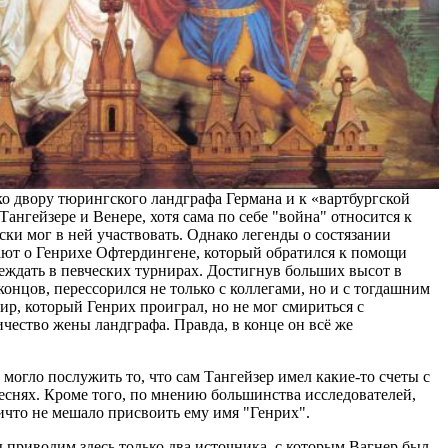
о двору тюрингского ландграфа Германа и к «вартбургской
ангейзере и Венере, хотя сама по себе "война" относится к
ски мог в ней участвовать. Однако легенды о состязании
ают о Генрихе Офтердингене, который обратился к помощи
беждать в певческих турнирах. Достигнув больших высот в
 концов, перессорился не только с коллегами, но и с тогдашним
р, который Генрих проиграл, но не мог смириться с
ичество жены ландграфа. Правда, в конце он всё же
могло послужить то, что сам Тангейзер имел какие-то счеты с
еснях. Кроме того, по мнению большинства исследователей,
ничто не мешало присвоить ему имя "Генрих".
 приводим здесь только два источника, с которым Вагнер был