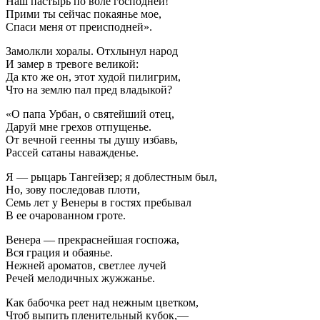
Наш пастырь по воле господней!
Прими ты сейчас покаянье мое,
Спаси меня от преисподней».
Замолкли хоралы. Отхлынул народ
И замер в тревоге великой:
Да кто же он, этот худой пилигрим,
Что на землю пал пред владыкой?
«О папа Урбан, о святейший отец,
Даруй мне грехов отпущенье.
От вечной геенны ты душу избавь,
Рассей сатаны наважденье.
Я — рыцарь Тангейзер; я доблестным был,
Но, зову последовав плоти,
Семь лет у Венеры в гостях пребывал
В ее очарованном гроте.
Венера — прекраснейшая госпожа,
Вся грация и обаянье.
Нежней ароматов, светлее лучей
Речей мелодичных жужжанье.
Как бабочка реет над нежным цветком,
Чтоб выпить пленительный кубок,—