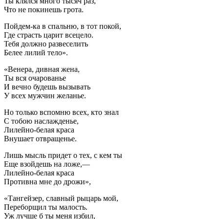
Ты клялся много тысяч раз,
Что не покинешь грота.
Пойдем-ка в спальню, в тот покой,
Где страсть царит всецело.
Тебя должно развеселить
Белее лилий тело».
«Венера, дивная жена,
Ты вся очарованье
И вечно будешь вызывать
У всех мужчин желанье.
Но только вспомню всех, кто знал
C тобою наслажденье,
Лилейно-белая краса
Внушает отвращенье.
Лишь мысль придет о тех, с кем ты
Еще взойдешь на ложе,—
Лилейно-белая краса
Противна мне до дрожи»,
«Тангейзер, славный рыцарь мой,
Переборщил ты малость.
Уж лучше б ты меня избил,