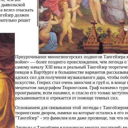
к дьявольской
па велел отыскать
нгейзер должен
нчательно решит
Приурочивание миннезингерских подвигов Тангейзера к
войне» — более позднего происхождения, чем легенда о Т
самому началу XIII века и реальный Тангейзер теоретиче
певцов в Вартбурге в большинстве вариантов рассказыв
адских сил для получения музыкального дара, чтобы по
искусстве, Генрих стал очень заносчив и груб и, в конце
меценатом ландграфом Тюрингским. Граф назначил турни
проигрышем, всем нахамил, и спасло его только заступн
раскаянивается и отрекается от помощи темных сил.
Основанием для связывания этой легенды с Тангейзером 
тюрингским двором, намеки на которые остались в его п
"Тангейзер" - это фамилия или даже прозвище, так что 
Легенды о Тангейзере вдохновили многих писателей; мы