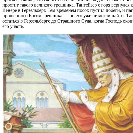
простит такого великого грешника. Тангейзер с горя вернулся 
Венере в Герзельберг. Тем временем посох пустил побеги, и па
прощенного Богом грешника — но его уже не могли найти. Та
остаться в Герзельберге до Страшного Суда, когда Господь око
его участь.