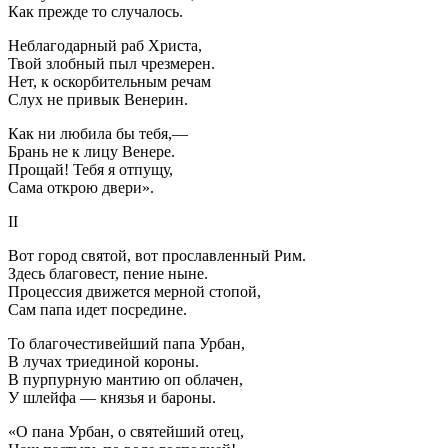
Как прежде то случалось.
Неблагодарный раб Христа,
Твой злобный пыл чрезмерен.
Нет, к оскорбительным речам
Слух не привык Венерин.
Как ни любила бы тебя,—
Брань не к лицу Венере.
Прощай! Тебя я отпущу,
Сама открою двери».
II
Вот город святой, вот прославленный Рим.
Здесь благовест, пение ныне.
Процессия движется мерной стопой,
Сам папа идет посредине.
То благочестивейший папа Урбан,
В лучах триединой короны.
В пурпурную мантию оп облачен,
У шлейфа — князья и бароны.
«О пана Урбан, о святейший отец,