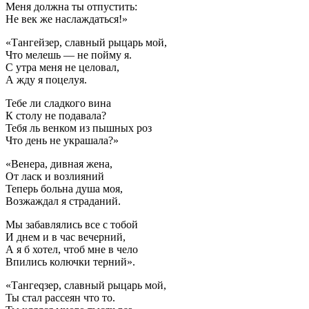
Меня должна ты отпустить:
Не век же наслаждаться!»
«Тангейзер, славный рыцарь мой,
Что мелешь — не пойму я.
С утра меня не целовал,
А жду я поцелуя.
Тебе ли сладкого вина
К столу не подавала?
Тебя ль венком из пышных роз
Что день не украшала?»
«Венера, дивная жена,
От ласк и возлияний
Теперь больна душа моя,
Возжаждал я страданий.
Мы забавлялись все с тобой
И днем и в час вечерний,
А я б хотел, чтоб мне в чело
Впились колючки терний».
«Тангеqзер, славный рыцарь мой,
Ты стал рассеян что то.