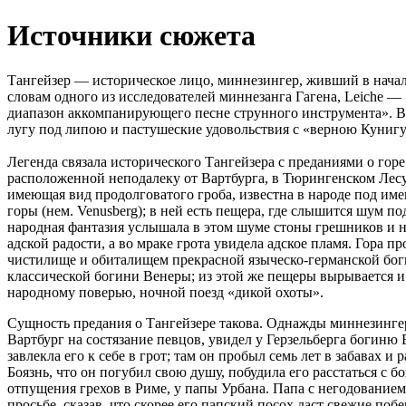
Источники сюжета
Тангейзер — историческое лицо, миннезингер, живший в начале
словам одного из исследователей миннезанга Гагена, Leiche —
диапазон аккомпанирующего песне струнного инструмента». В 
лугу под липою и пастушеские удовольствия с «верною Куниг
Легенда связала исторического Тангейзера с преданиями о горе 
расположенной неподалеку от Вартбурга, в Тюрингенском Лесу.
имеющая вид продолговатого гроба, известна в народе под им
горы (нем. Venusberg); в ней есть пещера, где слышится шум п
народная фантазия услышала в этом шуме стоны грешников и 
адской радости, а во мраке грота увидела адское пламя. Гора п
чистилище и обиталищем прекрасной языческо-германской бо
классической богини Венеры; из этой же пещеры вырывается и 
народному поверью, ночной поезд «дикой охоты».
Сущность предания о Тангейзере такова. Однажды миннезингер
Вартбург на состязание певцов, увидел у Герзельберга богиню 
завлекла его к себе в грот; там он пробыл семь лет в забавах и 
Боязнь, что он погубил свою душу, побудила его расстаться с б
отпущения грехов в Риме, у папы Урбана. Папа с негодованием 
просьбе, сказав, что скорее его папский посох даст свежие побе