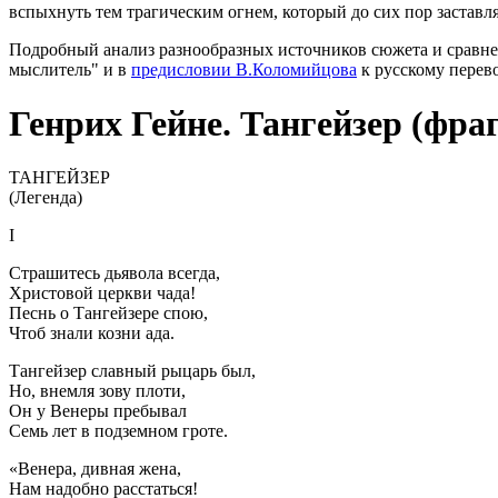
вспыхнуть тем трагическим огнем, который до сих пор заставл
Подробный анализ разнообразных источников сюжета и сравне
мыслитель" и в
предисловии В.Коломийцова
к русскому перево
Генрих Гейне. Тангейзер (фра
ТАНГЕЙЗЕР
(Легенда)
I
Страшитесь дьявола всегда,
Христовой церкви чада!
Песнь о Тангейзере спою,
Чтоб знали козни ада.
Тангейзер славный рыцарь был,
Но, внемля зову плоти,
Он у Венеры пребывал
Семь лет в подземном гроте.
«Венера, дивная жена,
Нам надобно расстаться!