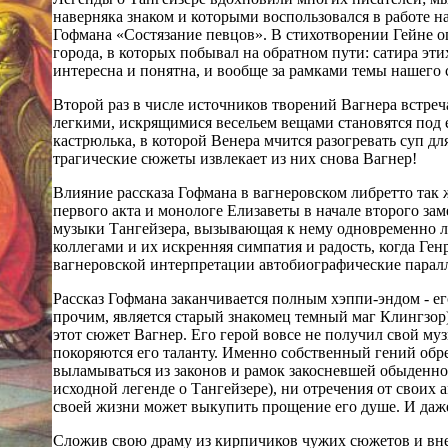
наверняка знаком и которыми воспользовался в работе на
Гофмана «Состязание певцов». В стихотворении Гейне о
города, в которых побывал на обратном пути: сатира этих
интересна и понятна, и вообще за рамками темы нашего 
Второй раз в числе источников творений Вагнера встреч
легкими, искрящимися весельем вещами становятся под 
кастрюлька, в которой Венера мчится разогревать суп для
трагические сюжеты извлекает из них снова Вагнер!
Влияние рассказа Гофмана в вагнеровском либретто так 
первого акта и монологе Елизаветы в начале второго з
музыки Тангейзера, вызывающая к нему одновременно л
коллегами и их искренняя симпатия и радость, когда Генр
вагнеровской интерпретации автобиографические парал
Рассказ Гофмана заканчивается полным хэппи-эндом - ег
прочим, является старый знакомец темный маг Клингзор)
этот сюжет Вагнер. Его герой вовсе не получил свой муз
покоряются его таланту. Именно собственный гений обре
выламываться из законов и рамок закосневшей обыденнос
исходной легенде о Тангейзере), ни отречения от своих
своей жизни может выкупить прощение его душе. И даже 
Сложив свою драму из кирпичиков чужих сюжетов и внес