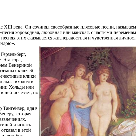
 XIII века. Он сочинял своеобразные плясовые песни, называем
 «песня хороводная, любовная или майская, с частыми переменам
песнях этих сказывается жизнерадостная и чувственная личност
ундою».
Герзельберг,
 Эта гора,
енем Венериной
одземных ключей;
нечестивые клики
рослыла входом в
гини Хольды или
в ней исчезает, по
 Тангейзер, идя в
Венеру, которая
развлечениях.
огиней и искать
отказал в этой
ги, чем Бог