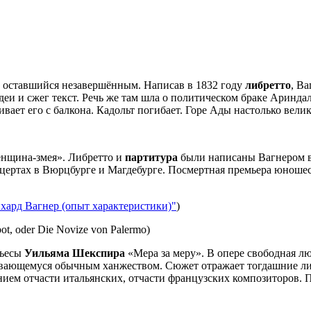
, оставшийся незавершённым. Написав в 1832 году
либретто
, Ва
идеи и сжег текст. Речь же там шла о политическом браке Аринд
ает его с балкона. Кадольт погибает. Горе Ады настолько велик
нщина-змея». Либретто и
партитура
были написаны Вагнером в
цертах в Вюрцбурге и Магдебурге. Посмертная премьера юношес
хард Вагнер (опыт характеристики)"
)
ot, oder Die Novize von Palermo)
пьесы
Уильяма Шекспира
«Мера за меру». В опере свободная л
чивающемуся обычным ханжеством. Сюжет отражает тогдашние ли
ием отчасти итальянских, отчасти французских композиторов. П