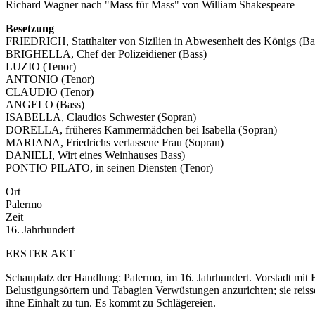
Richard Wagner nach "Mass für Mass" von William Shakespeare
Besetzung
FRIEDRICH, Statthalter von Sizilien in Abwesenheit des Königs (Ba
BRIGHELLA, Chef der Polizeidiener (Bass)
LUZIO (Tenor)
ANTONIO (Tenor)
CLAUDIO (Tenor)
ANGELO (Bass)
ISABELLA, Claudios Schwester (Sopran)
DORELLA, früheres Kammermädchen bei Isabella (Sopran)
MARIANA, Friedrichs verlassene Frau (Sopran)
DANIELI, Wirt eines Weinhauses Bass)
PONTIO PILATO, in seinen Diensten (Tenor)
Ort
Palermo
Zeit
16. Jahrhundert
ERSTER AKT
Schauplatz der Handlung: Palermo, im 16. Jahrhundert. Vorstadt mit B
Belustigungsörtern und Tabagien Verwüstungen anzurichten; sie reiss
ihne Einhalt zu tun. Es kommt zu Schlägereien.