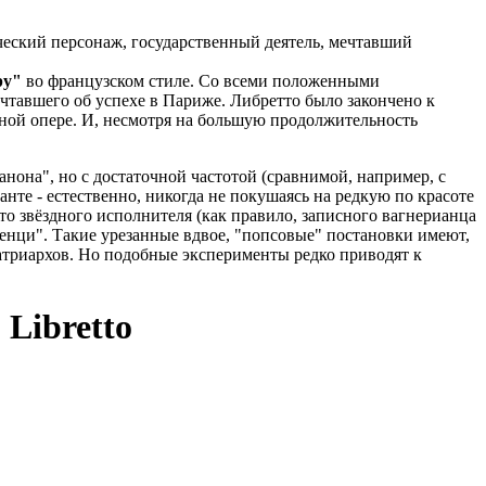
ческий персонаж, государственный деятель, мечтавший
ру"
во французском стиле. Со всеми положенными
чтавшего об успехе в Париже. Либретто было закончено к
орной опере. И, несмотря на большую продолжительность
анона", но с достаточной частотой (сравнимой, например, с
нте - естественно, никогда не покушаясь на редкую по красоте
то звёздного исполнителя (как правило, записного вагнерианца
Риенци". Такие урезанные вдвое, "попсовые" постановки имеют,
патриархов. Но подобные эксперименты редко приводят к
 Libretto