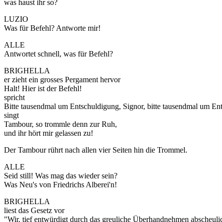
was haust ihr so?
LUZIO
Was für Befehl? Antworte mir!
ALLE
Antwortet schnell, was für Befehl?
BRIGHELLA
er zieht ein grosses Pergament hervor
Halt! Hier ist der Befehl!
spricht
Bitte tausendmal um Entschuldigung, Signor, bitte tausendmal um Ents
singt
Tambour, so trommle denn zur Ruh,
und ihr hört mir gelassen zu!
Der Tambour rührt nach allen vier Seiten hin die Trommel.
ALLE
Seid still! Was mag das wieder sein?
Was Neu's von Friedrichs Alberei'n!
BRIGHELLA
liest das Gesetz vor
"Wir, tief entwürdigt durch das greuliche Überhandnehmen abscheulich