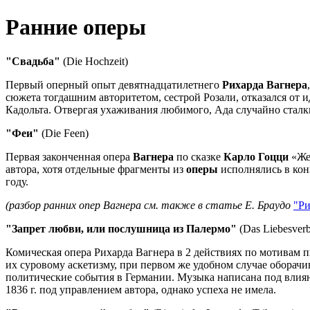
Ранние оперы
"Свадьба"
(Die Hochzeit)
Первый оперный опыт девятнадцатилетнего
Рихарда Вагнера
сюжета тогдашним авторитетом, сестрой Розали, отказался от 
Кадольта. Отвергая ухаживания любимого, Ада случайно сталкив
"Феи"
(Die Feen)
Первая законченная опера
Вагнера
по сказке
Карло Гоцци
«Же
автора, хотя отдельные фрагменты из
оперы
исполнялись в кон
году.
(разбор ранних опер Вагнера см. также в статье Е. Браудо
"Ри
"Запрет любви, или послушница из Палермо"
(Das Liebesverb
Комическая опера Рихарда Вагнера в 2 действиях по мотивам 
их суровому аскетизму, при первом же удобном случае обора
политические события в Германии. Музыка написана под влиян
1836 г. под управлением автора, однако успеха не имела.