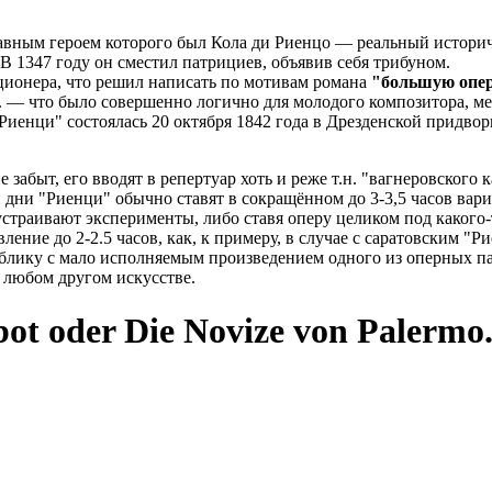
лавным героем которого был Кола ди Риенцо — реальный истори
В 1347 году он сместил патрициев, объявив себя трибуном.
юционера, что решил написать по мотивам романа
"большую опе
. — что было совершенно логично для молодого композитора, ме
 "Риенци" состоялась 20 октября 1842 года в Дрезденской придв
быт, его вводят в репертуар хоть и реже т.н. "вагнеровского к
дни "Риенци" обычно ставят в сокращённом до 3-3,5 часов вариа
страивают эксперименты, либо ставя оперу целиком под какого-
вление до 2-2.5 часов, как, к примеру, в случае с саратовским "
 публику с мало исполняемым произведением одного из оперных 
 любом другом искусстве.
ot oder Die Novize von Palermo.