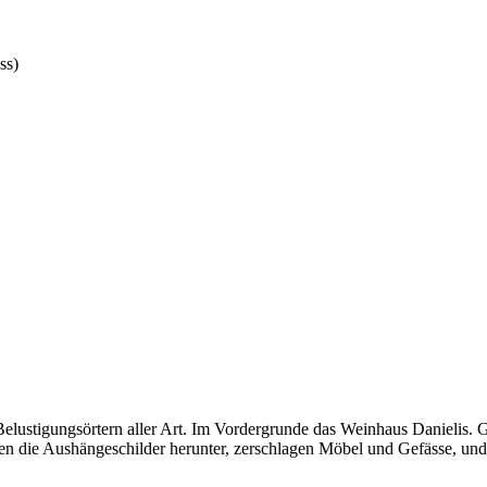
ss)
elustigungsörtern aller Art. Im Vordergrunde das Weinhaus Danielis. G
en die Aushängeschilder herunter, zerschlagen Möbel und Gefässe, und 