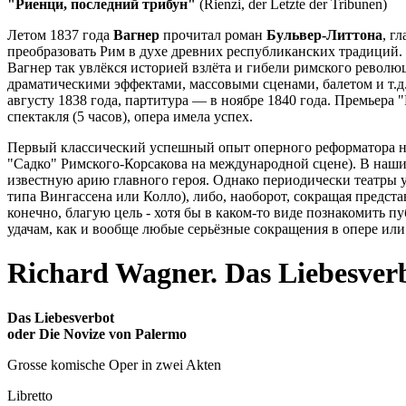
"Риенци, последний трибун"
(Rienzi, der Letzte der Tribunen)
Летом 1837 года
Вагнер
прочитал роман
Бульвер-Литтона
, г
преобразовать Рим в духе древних республиканских традиций. 
Вагнер так увлёкся историей взлёта и гибели римского револ
драматическими эффектами, массовыми сценами, балетом и т.д
августу 1838 года, партитура — в ноябре 1840 года. Премьера
спектакля (5 часов), опера имела успех.
Первый классический успешный опыт оперного реформатора не за
"Садко" Римского-Корсакова на международной сцене). В наши 
известную арию главного героя. Однако периодически театры у
типа Вингассена или Колло), либо, наоборот, сокращая предста
конечно, благую цель - хотя бы в каком-то виде познакомить
удачам, как и вообще любые серьёзные сокращения в опере или
Richard Wagner. Das Liebesverb
Das Liebesverbot
oder Die Novize von Palermo
Grosse komische Oper in zwei Akten
Libretto