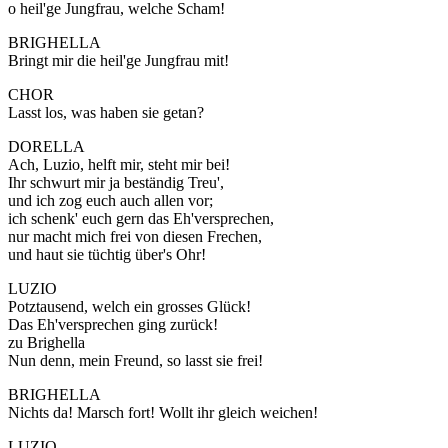
o heil'ge Jungfrau, welche Scham!
BRIGHELLA
Bringt mir die heil'ge Jungfrau mit!
CHOR
Lasst los, was haben sie getan?
DORELLA
Ach, Luzio, helft mir, steht mir bei!
Ihr schwurt mir ja beständig Treu',
und ich zog euch auch allen vor;
ich schenk' euch gern das Eh'versprechen,
nur macht mich frei von diesen Frechen,
und haut sie tüchtig über's Ohr!
LUZIO
Potztausend, welch ein grosses Glück!
Das Eh'versprechen ging zurück!
zu Brighella
Nun denn, mein Freund, so lasst sie frei!
BRIGHELLA
Nichts da! Marsch fort! Wollt ihr gleich weichen!
LUZIO