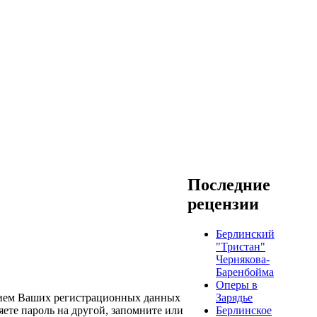
Последние
рецензии
Берлинский
"Тристан"
Чернякова-
Баренбойма
Оперы в
Зарядье
нием Ваших регистрационных данных
Берлинское
яете пароль на другой, запомните или