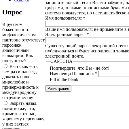
запишите новый - если Вы его забудете, 
цифрами, знаками, прописными буквами и 
Опрос
система пожалуется, но настаивать бескон
Имя пользователя:
*
В русском
Ваше имя пользователя; не применяйте в 
божественно-
Электронный адрес:
*
мифологическом
пантеоне отсутствует
персонаж,
Существующий адрес электронной почты. В
аналогичный
публиковаться и будет использован тольк
валькирии. Как
электронной почте.
поступить?:
CAPTCHA
Взять как есть,
Подтвердите, что Вы - не бот!
чем раз и навсегда
Имя певца Шаляпина:
*
доказать наше
Fill in the blank
миролюбие и
приверженность к
международному
сотрудничеству
Забрать назад,
понятно же, что,
кроме как от нас,
хорошему персонажу
у них взяться