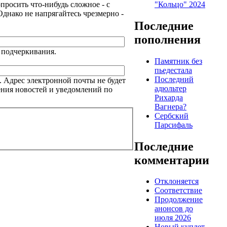
"Кольцо" 2024
просить что-нибудь сложное - с
Однако не напрягайтесь чрезмерно -
Последние
пополнения
и подчеркивания.
Памятник без
пьедестала
Последний
. Адрес электронной почты не будет
адюльтер
ения новостей и уведомлений по
Рихарда
Вагнера?
Сербский
Парсифаль
Последние
комментарии
Отклоняется
Соответствие
Продолжение
анонсов до
июля 2026
Новый куплет