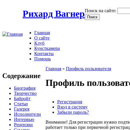
Поиск на сайте:
Рихард Вагнер
Главная
О сайте
Клуб
Кунсткамера
Контакты
Помощь
Главная
»
Профиль пользователя
Содержание
Профиль пользоват
Биография
Творчество
Байройт
Регистрация
Статьи
Вход в систему
Галерея
Забыли пароль?
Исполнители
Интервью
Внимание! Для регистрации нужно подтв
Рецензии
работает только при первичной регистраци
Ссылки