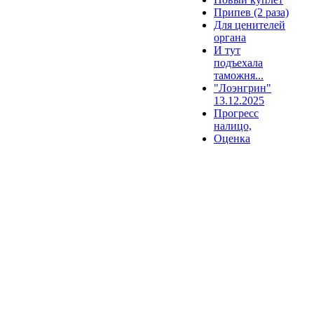
Припев (2 раза)
Для ценителей
органа
И тут
подъехала
таможня...
"Лоэнгрин"
13.12.2025
Прогресс
налицо,
Оценка