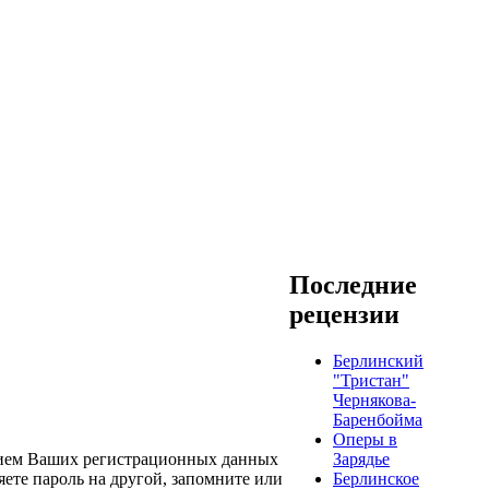
Последние
рецензии
Берлинский
"Тристан"
Чернякова-
Баренбойма
Оперы в
Зарядье
нием Ваших регистрационных данных
Берлинское
яете пароль на другой, запомните или