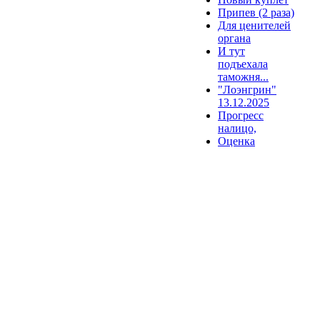
Припев (2 раза)
Для ценителей
органа
И тут
подъехала
таможня...
"Лоэнгрин"
13.12.2025
Прогресс
налицо,
Оценка