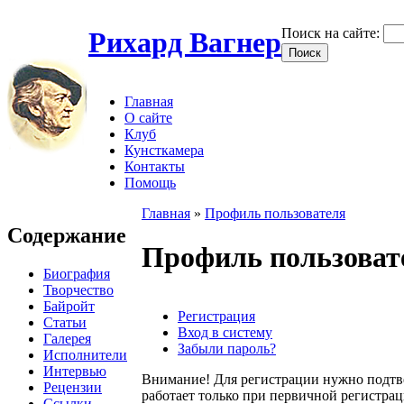
Поиск на сайте:
Рихард Вагнер
Главная
О сайте
Клуб
Кунсткамера
Контакты
Помощь
Главная
»
Профиль пользователя
Содержание
Профиль пользоват
Биография
Творчество
Байройт
Регистрация
Статьи
Вход в систему
Галерея
Забыли пароль?
Исполнители
Интервью
Внимание! Для регистрации нужно подтв
Рецензии
работает только при первичной регистраци
Ссылки