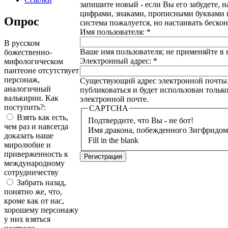
запишите новый - если Вы его забудете, 
цифрами, знаками, прописными буквами и 
Опрос
система пожалуется, но настаивать бескон
Имя пользователя:
*
В русском
Ваше имя пользователя; не применяйте в 
божественно-
Электронный адрес:
*
мифологическом
пантеоне отсутствует
персонаж,
Существующий адрес электронной почты. В
аналогичный
публиковаться и будет использован тольк
валькирии. Как
электронной почте.
поступить?:
CAPTCHA
Взять как есть,
Подтвердите, что Вы - не бот!
чем раз и навсегда
Имя дракона, побежденного Зигфридо
доказать наше
Fill in the blank
миролюбие и
приверженность к
международному
сотрудничеству
Забрать назад,
понятно же, что,
кроме как от нас,
хорошему персонажу
у них взяться