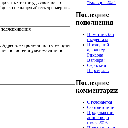
"Кольцо" 2024
просить что-нибудь сложное - с
Однако не напрягайтесь чрезмерно -
Последние
пополнения
и подчеркивания.
Памятник без
пьедестала
Последний
. Адрес электронной почты не будет
адюльтер
ения новостей и уведомлений по
Рихарда
Вагнера?
Сербский
Парсифаль
Последние
комментарии
Отклоняется
Соответствие
Продолжение
анонсов до
июля 2026
Новый куплет