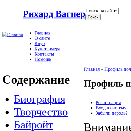
Поиск на сайте:
Рихард Вагнер
Главная
О сайте
Клуб
Кунсткамера
Контакты
Помощь
Главная
»
Профиль пол
Содержание
Профиль п
Биография
Регистрация
Вход в систему
Творчество
Забыли пароль?
Байройт
Внимание