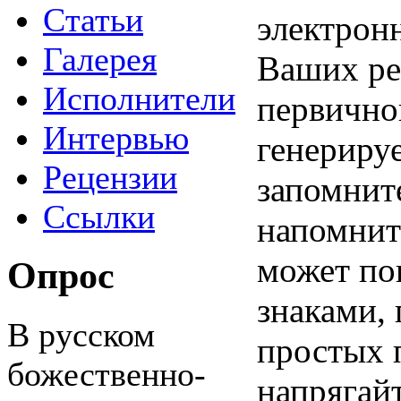
Статьи
электрон
Галерея
Ваших ре
Исполнители
первичной
Интервью
генерируе
Рецензии
запомните
Ссылки
напомнить
может по
Опрос
знаками, 
В русском
простых п
божественно-
напрягайт