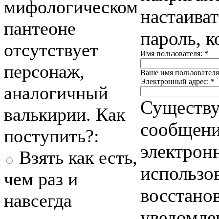
мифологическом
настаиват
пантеоне
пароль, 
отсутствует
Имя пользователя:
*
персонаж,
Ваше имя пользователя
Электронный адрес:
*
аналогичный
Существу
валькирии. Как
сообщения
поступить?:
электронн
Взять как есть,
использо
чем раз и
восстано
навсегда
уведомле