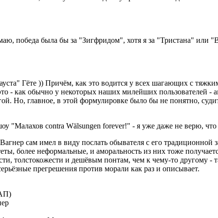
маю, победа была бы за "Зигфридом", хотя я за "Тристана" или 
ста" Гёте )) Причём, как это водится у всех шагающих с тяжким
и это - как обычно у некоторых наших милейших пользователей -
ругой. Но, главное, в этой формулировке было бы не понятно, с
у "Малахов contra Wälsungen forever!" - я уже даже не верю, чт
 Вагнер сам имел в виду послать обывателя с его традиционной 
ты, более неформальные, и аморальность из них тоже получается
ости, толстокожести и дешёвым понтам, чем к чему-то другому - 
серьёзные прегрешения против морали как раз и описывает.
АП)
нер