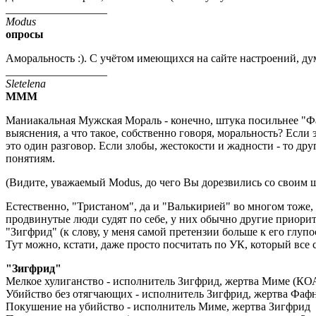
__________________
Modus
опросы
Аморальность :). С учётом имеющихся на сайте настроений, ду
__________________
Sletelena
МММ
Маниакальная Мужская Мораль - конечно, штука посильнее "Фау
выяснения, а что такое, собственно говоря, моральность? Есл
это один разговор. Если злобы, жестокости и жадности - то д
понятиям.
(Видите, уважаемый Modus, до чего Вы дорезвились со своим шо
Естественно, "Тристаном", да и "Валькирией" во многом тоже,
продвинутые люди судят по себе, у них обычно другие приорите
"Зигфрид" (к слову, у меня самой претензии больше к его глуп
Тут можно, кстати, даже просто посчитать по УК, который все 
"Зигфрид"
Мелкое хулиганство - исполнитель Зигфрид, жертва Миме (КО
Убийство без отягчающих - исполнитель Зигфрид, жертва Фаф
Покушение на убийство - исполнитель Миме, жертва Зигфрид