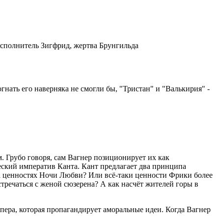
исполнитель Зигфрид, жертва Брунгильда
гнать его наверняка не смогли бы, "Тристан" и "Валькирия" -
. Грубо говоря, сам Вагнер позиционирует их как
ский императив Канта. Кант предлагает два принципа
на ценностях Ночи Любви? Или всё-таки ценности Фрики более
стречаться с женой сюзерена? А как насчёт жителей горы в
 опера, которая пропагандирует аморальные идеи. Когда Вагнер