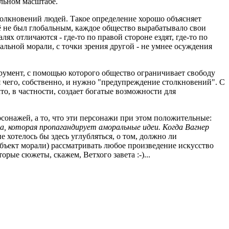
альном масштабе.
толкновений людей. Такое определение хорошо объясняет
щё не был глобальным, каждое общество вырабатывало свои
ях отличаются - где-то по правой стороне ездят, где-то по
кальной морали, с точки зрения другой - не умнее осуждения
струмент, с помощью которого общество ограничивает свободу
 чего, собственно, и нужно "предупреждение столкновений". С
о, в частности, создает богатые возможности для
рсонажей, а то, что эти персонажи при этом положительные:
ера, которая пропагандирует аморальные идеи. Когда Вагнер
не хотелось бы здесь углубляться, о том, должно ли
убъект морали) рассматривать любое произведение искусство
рые сюжеты, скажем, Ветхого завета :-)...