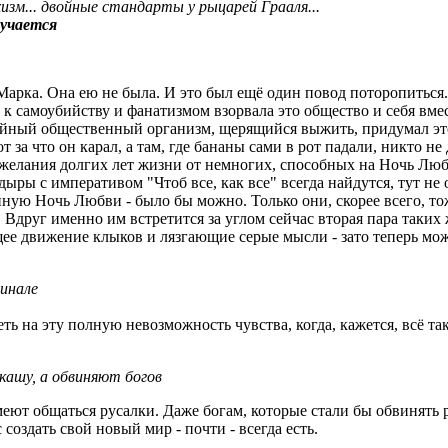
охизм... двойные стандарты у рыцарей Грааля...
лучается
Марка. Она ею не была. И это был ещё один повод поторопиться..
 к самоубийству и фанатизмом взорвала это общество и себя вме
айный общественный организм, щерящийся выжить, придумал это 
т за что он карал, а там, где бананы сами в рот падали, никто н
желания долгих лет жизни от немногих, способных на Ночь Любви
дыры с императивом "Чтоб все, как все" всегда найдутся, тут не
ую Ночь Любви - было бы можно. Только они, скорее всего, то
 Вдруг именно им встретится за углом сейчас вторая пара таких
ее движение клыков и лязгающие серые мысли - зато теперь можн
финале
еть на эту полную невозможность чувства, когда, кажется, всё та
кашу, а обвиняют богов
еют общаться русалки. Даже богам, которые стали бы обвинять р
оздать свой новый мир - почти - всегда есть.