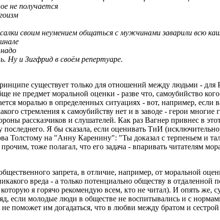
ое не получается
эгоизм
салки своим неумением общаться с мужчинами заварили всю каш
финале
 надо
ь. Ну и Зигфрид в своём репертуаре.
 принципе существует только для отношений между людьми - для 
бще не предмет моральной оценки - разве что, самоубийство кого
вается моралью в определенных ситуациях - вот, например, есл
какого стремления к самоубийству нет и в заводе - герои многи
ороны рассказчиков и слушателей. Как раз Вагнер привнес в эт
 последнего. Я бы сказала, если оценивать ТиИ (исключительно 
ва Толстому на "Анну Каренину": "Ты доказал с терпеньем и тал
прочим, тоже полагал, что его задача - впаривать читателям мор
бщественного запрета, в отличие, например, от моральной оцен
икакого вреда - а только потенциально обществу в отдаленной 
которую я горячо рекомендую всем, кто не читал). И опять же, с
гляд, если молодые люди в обществе не воспитывались и с норм
не поможет им догадаться, что в любви между братом и сестрой 