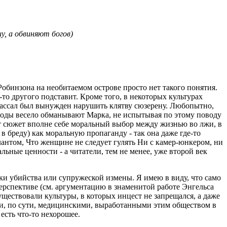
у, а обвиняют богов)
Робинзона на необитаемом острове просто нет такого понятия.
-то другого подставит. Кроме того, в некоторых культурах
и вассал был вынужден нарушить клятву сюзерену. Любопытно,
е годы весело обманывают Марка, не испытывая по этому поводу
от сюжет вполне себе моральный выбор между жизнью во лжи, в
в бреду) как моральную пропаганду - так она даже где-то
антом, Что женщине не следует гулять Ни с камер-юнкером, ни
альные ценности - а читатели, тем не менее, уже второй век
ки убийства или супружеской измены. Я имею в виду, что само
перспективе (см. аргументацию в знаменитой работе Энгельса
уществовали культуры, в которых инцест не запрещался, а даже
ами, по сути, медицинскими, выработанными этим обществом в
есть что-то нехорошее.