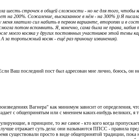
ила шесть строчек в общей сложности - но не для того, чтобы к
ет на 200%. Сожаление, высказанное в нём - на 300% )) Я писал
 меня хватило сил набить в первом варианте, второпях и в сост
 смогла потом вспомнить. Я, конечно, сама была не права, набив 
после моего косяка у других постоянных участников этой темы 
А за торопыжный косяк - ещё раз приношу извинения).
. Если Ваш последний пост был адресован мне лично, боюсь, он н
изведениях Вагнера" как минимум зависит от определения, что 
впадает с общепринятым или с мнением каких-нибудь великих, я т
гулирующие, в принципе, то же самое - кто кого когда пропускае
ил лучше отражает суть дела: они называются ППСС - правила пр
время существовали просто в виде общепринятой традиции, пока