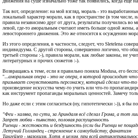
движения на суше изначально тоже так появились, когда ещё на
Так вот, определение: на мой взгляд, мораль - это выработан
локальный характер морали, как в пространстве (в том числе,
правила независимо друг от друга, результаты получились во мн
левой, где-то аморальным считают иметь больше одной жены, а 
левостороннего движения. Это же относится к осуждению мора
Из этого определения, в частности, следует, что Sletelena со
индивидуума. С другой стороны, совершенно логично, что общ
третьей стороны :-), правила морали, как любые законы, не у
литературных и прочих сюжетов :-).
Возвращаясь к теме, если я правильно поняла Modusа, его бесп
"
...аморальная опера - это не опера, в которой происходит чт
призывает сочувствовать персонажу, который сделал что-то 
произведение искусства чему-то учить или что-то пропагандир
как инструмент пропаганды моральных ценностей. Замечу только
Но даже если с этим согласиться (ну, гипотетически :-)), я б
"Феи - халява, по сути, за Ариндаля всё сделал Грома, а тот л
Запрет любви - пьянство, половая распущенность
Риенци - жестокость и бездушность (если бы Риенци не пощадил
Летучий Голландец - стремление к самоубийству, фанатизм
Тангейзер - мазохизм. Хотя, в целом, при всей антиклерикаль