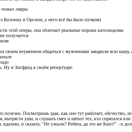
шь пожал лавры
л Колонну и Орсини, у него всё бы было пучком)
ности этой оперы, она обличает реальные пороки католицизма
 не получается
гоизм
алки своим неумением общаться с мужчинами заварили всю кашу, 
финале
надо
. Ну и Зигфрид в своём репертуаре.
то полезен. Посмотришь эдак, как оно тут работает, обсчество, л
ся, вытрясти уши, и слушать смех и шёпот тех, кто спрятался или
вдалеко, и сказать: "Не узнали? Ребята, да это же Кант!" - и дол