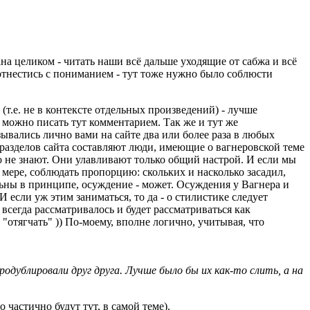
ана целиком - читать наши всё дальше уходящие от сабжа и всё
отнестись с пониманием - тут тоже нужно было соблюсти
(т.е. не в контексте отдельных произведений) - лучше
 можно писать тут комментарием. Так же и тут же
ывались лично вами на сайте два или более раза в любых
 разделов сайта составляют люди, имеющие о вагнеровской теме
го не знают. Они улавливают только общий настрой. И если мы
 мере, соблюдать пропорцию: скольких и насколько засадил,
льны в принципе, осуждение - может. Осуждения у Вагнера и
И если уж этим заниматься, то да - о стилистике следует
сегда рассматривалось и будет рассматриваться как
"отягчать" )) По-моему, вполне логично, учитывая, что
одублировали друг друга. Лучше было бы их как-то слить, а на
 частично будут тут, в самой теме).