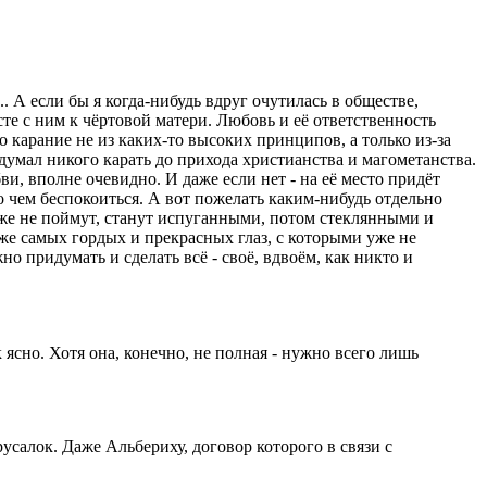
. А если бы я когда-нибудь вдруг очутилась в обществе,
сте с ним к чёртовой матери. Любовь и её ответственность
карание не из каких-то высоких принципов, а только из-за
е думал никого карать до прихода христианства и магометанства.
, вполне очевидно. И даже если нет - на её место придёт
 о чем беспокоиться. А вот пожелать каким-нибудь отдельно
же не поймут, станут испуганными, потом стеклянными и
 же самых гордых и прекрасных глаз, с которыми уже не
о придумать и сделать всё - своё, вдвоём, как никто и
к ясно. Хотя она, конечно, не полная - нужно всего лишь
усалок. Даже Альбериху, договор которого в связи с