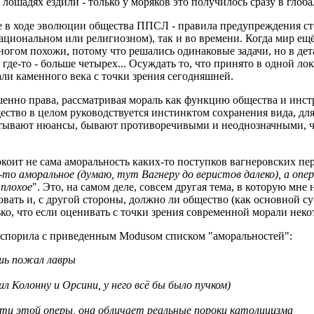
 лошадях ездили - только у моряков это получилось сразу в глоб
ные в ходе эволюции общества ППСЛ - правила предупреждения с
 национальном или религиозном), так и во времени. Когда мир е
огом похожи, потому что решались одинаковые задачи, но в детал
где-то - больше четырех... Осуждать то, что принято в одной ло
ли каменного века с точки зрения сегодняшней.
вершенно права, рассматривая мораль как функцию общества и ин
ество в целом руководствуется инстинктом сохранения вида, для
читывают нюансы, бывают противоречивыми и неоднозначными, чт
окоит не сама аморальность каких-то поступков вагнеровских пе
о-то аморальное (думаю, тут Вагнеру до веристов далеко), а оп
плохое
". Это, на самом деле, совсем другая тема, в которую мне 
овать и, с другой стороны, должно ли общество (как основной с
, что если оценивать с точки зрения современной морали некото
ы поспорила с приведенным Modusом списком "аморальностей":
ишь пожал лавры
 Колонну и Орсини, у него всё бы было пучком)
ности этой оперы, она обличает реальные пороки католицизма