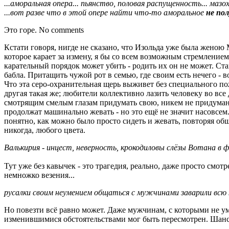
...аморальная опера... пьянство, половая распущенность... маз
...вот разве что в этой опере найти что-то аморальное
не по
Это горе. No comments
Кстати говоря, нигде не сказано, что Изольда уже была женою 
которое карает за измену, я бы со всем возможным стремлением
карательный порядок может убить - родить их он не может. Ст
бабла. Притащить чужой рот в семью, где своим есть нечего - во
Что эта серо-охранительная щерь выживет без специального по
другая такая же; любители коллективно лазить человеку во все 
смотрящим смелым глазам придумать свою, никем не придуманн
продолжат машинально жевать - но это ещё не значит насовсем.
понятно, как можно было просто сидеть и жевать, повторяя общ
никогда, любого цвета.
Валькирия - инцест, неверность, крокодиловы слёзы Вотана в 
Тут уже без кавычек - это трагедия, реально, даже просто смотр
немножко везения...
русалки своим неумением общаться с мужчинами заварили всю 
Но повезти всё равно может. Даже мужчинам, с которыми не ум
изменившимися обстоятельствами мог быть пересмотрен. Шанс с
__________