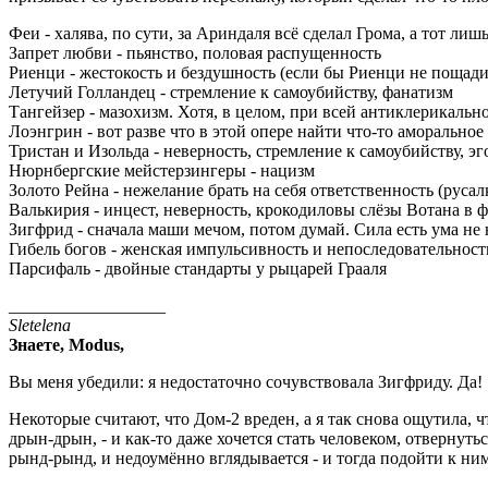
Феи - халява, по сути, за Ариндаля всё сделал Грома, а тот ли
Запрет любви - пьянство, половая распущенность
Риенци - жестокость и бездушность (если бы Риенци не пощади
Летучий Голландец - стремление к самоубийству, фанатизм
Тангейзер - мазохизм. Хотя, в целом, при всей антиклерикаль
Лоэнгрин - вот разве что в этой опере найти что-то аморальное
Тристан и Изольда - неверность, стремление к самоубийству, э
Нюрнбергские мейстерзингеры - нацизм
Золото Рейна - нежелание брать на себя ответственность (рус
Валькирия - инцест, неверность, крокодиловы слёзы Вотана в 
Зигфрид - сначала маши мечом, потом думай. Сила есть ума не 
Гибель богов - женская импульсивность и непоследовательность
Парсифаль - двойные стандарты у рыцарей Грааля
__________________
Sletelena
Знаете, Modus,
Вы меня убедили: я недостаточно сочувствовала Зигфриду. Да!
Некоторые считают, что Дом-2 вреден, а я так снова ощутила, ч
дрын-дрын, - и как-то даже хочется стать человеком, отвернуть
рынд-рынд, и недоумённо вглядывается - и тогда подойти к ним, 