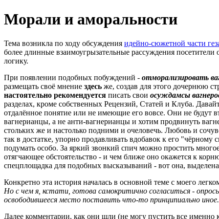
Морали и аморальности
Тема возникла по ходу обсуждения
идейно-сюжетной части гез
более длинные взаимоугрызательные рассуждения посетители о
логику.
При появлении подобных побуждений -
отморализировать ва
размещать своё мнение
здесь
же, создав для этого дочернюю ст
настоятельно рекомендуется
писать свои
осуждамсы вагнеров
разделах, кроме собственных Рецензий, Статей и Клуба. Давай
отдалённое понятие или не имеющие его вовсе. Они не будут в
вагнерианцы, а не анти-вагнерианцы и хотим продвинуть вагнер
стольких же и настолько подними и очеловечь. Любовь и сочув
так в достатке, упорно продавливать вдобавок к его "чёрному с
подумать особо. За яркий звонкий спич можно простить многое
отягчающее обстоятельство - и чем ближе оно окажется к корню
спецплощадка для подобных высказываний - вот она, выделена
Конкретно эта история началась в основной теме с моего легко
Но с чем я, кстати, готова самокритично согласиться - опрос
освободившееся место поставить что-то принципиально иное.
Далее комментарии, как они шли (не могу пустить все именно к