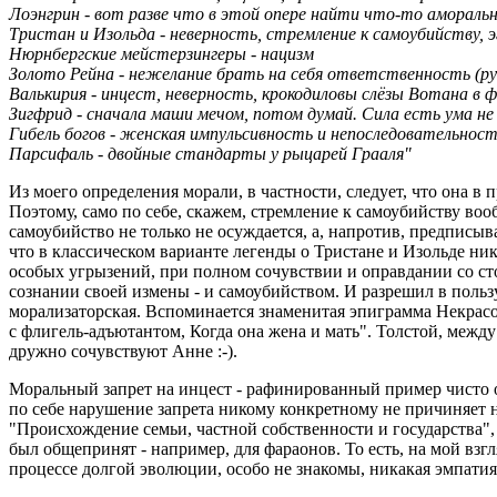
Лоэнгрин - вот разве что в этой опере найти что-то аморальн
Тристан и Изольда - неверность, стремление к самоубийству, 
Нюрнбергские мейстерзингеры - нацизм
Золото Рейна - нежелание брать на себя ответственность (ру
Валькирия - инцест, неверность, крокодиловы слёзы Вотана в 
Зигфрид - сначала маши мечом, потом думай. Сила есть ума не
Гибель богов - женская импульсивность и непоследовательност
Парсифаль - двойные стандарты у рыцарей Грааля"
Из моего определения морали, в частности, следует, что она в
Поэтому, само по себе, скажем, стремление к самоубийству воо
самоубийство не только не осуждается, а, напротив, предписы
что в классическом варианте легенды о Тристане и Изольде ни
особых угрызений, при полном сочувствии и оправдании со ст
сознании своей измены - и самоубийством. И разрешил в пользу
морализаторская. Вспоминается знаменитая эпиграмма Некрасо
с флигель-адъютантом, Когда она жена и мать". Толстой, между 
дружно сочувствуют Анне :-).
Моральный запрет на инцест - рафинированный пример чисто о
по себе нарушение запрета никому конкретному не причиняет н
"Происхождение семьи, частной собственности и государства", 
был общепринят - например, для фараонов. То есть, на мой вз
процессе долгой эволюции, особо не знакомы, никакая эмпатия 