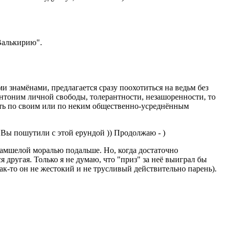
"Валькирию".
и знамёнами, предлагается сразу поохотиться на ведьм без
 антоним личной свободы, толерантности, незашоренности, то
удить по своим или по неким общественно-усреднённым
о Вы пошутили с этой ерундой )) Продолжаю - )
замшелой моралью подальше. Но, когда достаточно
 другая. Только я не думаю, что "приз" за неё выиграл бы
так-то он не жестокий и не трусливый действительно парень).