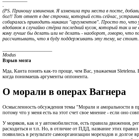
.
(PS. Приношу извинения. Я изменила три места в посте, добав
бог!! Тот ответ в две строчки, который есть сейчас, устраива
собиралась приводить никаких "аргументов". Просто то, что у
вдобавок я случайно стёрла последний кусок, который так и не
кому лучше бы делать или не делать - наоборот, говорю, что 
рассчитывать, что я буду поддерживать эту тему, не стоит. 
____________________
Modus
Взрыв мозга
Мда, Канта понять как-то проще, чем Вас, уважаемая Sletelena
когда понимаешь аргументы оппонента.
О морали в операх Вагнера
Осмысленность обсуждения темы "Морали и аморальности в про
потому что у меня есть на этот счет свое мнение - если оно со
У моряков, как и у автомобилистов, есть правила движения, ре
расходиться и т.п. Но, в отличие от ПДД, название этих прав
появились в результате самоорганизации мореходов и долгое 