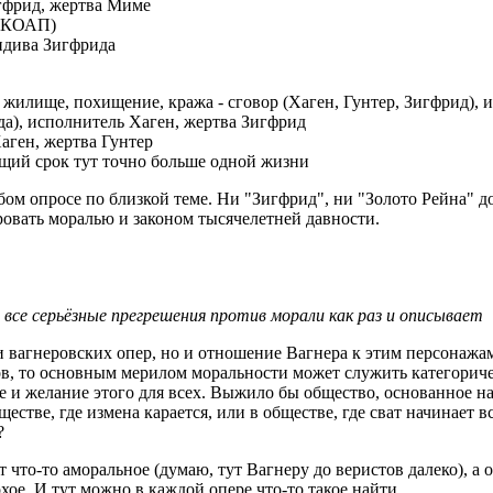
игфрид, жертва Миме
 (КОАП)
цидива Зигфрида
жилище, похищение, кража - сговор (Хаген, Гунтер, Зигфрид), 
да), исполнитель Хаген, жертва Зигфрид
аген, жертва Гунтер
общий срок тут точно больше одной жизни
ом опросе по близкой теме. Ни "Зигфрид", ни "Золото Рейна" до
ировать моралью и законом тысячелетней давности.
се серьёзные прегрешения против морали как раз и описывает
 вагнеровских опер, но и отношение Вагнера к этим персонажам
ов, то основным мерилом моральности может служить категориче
е и желание этого для всех. Выжило бы общество, основанное 
естве, где измена карается, или в обществе, где сват начинает в
?
т что-то аморальное (думаю, тут Вагнеру до веристов далеко), а
хое. И тут можно в каждой опере что-то такое найти.