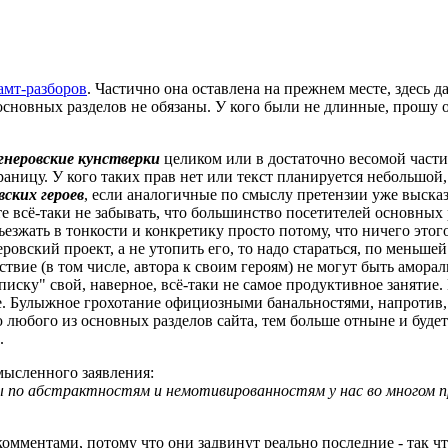
амт-разборов
. Частично она оставлена на прежнем месте, здесь д
сновных разделов не обязаны. У кого были не длинные, прошу 
гнеровские кунстверки
целиком или в достаточно весомой части 
раницу. У кого таких прав нет или текст планируется небольшой,
ских героев
, если аналогичные по смыслу претензии уже высказ
те всё-таки не забывать, что большинство посетителей основных
ъезжать в тонкости и конкретику просто потому, что ничего это
овский проект, а не утопить его, то надо стараться, по меньшей
ствие (в том числе, автора к своим героям) не могут быть амора
писку" свой, наверное, всё-таки не самое продуктивное занятие. 
. Булыжное грохотание официозными банальностями, напротив, в
 любого из основных разделов сайта, тем больше отныне и будет 
.
мысленного заявления:
ы по абстрактностям и немотивированностям у нас во многом пр
омментами, потому что они задвинут реально последние - так что