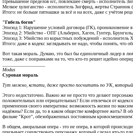
Превышение пределов н/с, повлекшее смерть - исполнитель З
Мелкое хулиганство - исполнитель Зигфрид, жертва Странник
Итого: не больше пятнашки за всё и на всех, даже с учётом ре
"Гибель богов"
Эпизод 1: Нарушение условий договора (ГК), проникновение в 
Эпизод 2: Убийство - ОПГ (Альберих, Хаген, Гунтер, Брунгиль
Эпизод 3: Убийство из корыстных побуждений - исполнитель Х
Итого: даже в кодекс заглядывать не надо, чтобы понять, что 
Вот такая мораль. Думаю, это был бы единоличный лидер в люб
тоже, даже с поправками на то, что кто-то решит идейно опер
__________________
Modus
Суровая мораль
Тут можно, кстати, даже просто посчитать по УК, который в
Этого недостаточно. Важно же не просто что делают персонажи
положительных или отрицательных? Если отвлечься от кодекс
применения своего императива: возможность жизни по максим
надёжны? Если да, то в каком обществе комфортнее жить? В общ
фильме "Крот", обезображенных постоянным кровосмешением
В общем, аморальная опера - это не опера, в которой происходи
призывает сочувствовать персонажу, который сделал что-то пло